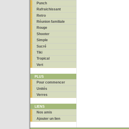
Punch
Rafraichissant
Retro
Réunion familiale
Rouge
Shooter
Simple
Sucré
Tiki
Tropical
Vert
PLUS
Pour commencer
Unités
Verres
LIENS
Nos amis
Ajouter un lien