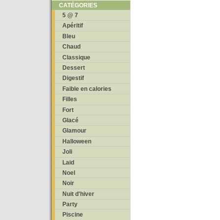
CATÉGORIES
5 @ 7
Apéritif
Bleu
Chaud
Classique
Dessert
Digestif
Faible en calories
Filles
Fort
Glacé
Glamour
Halloween
Joli
Laid
Noel
Noir
Nuit d'hiver
Party
Piscine