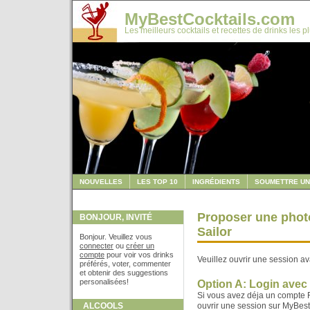
MyBestCocktails.com
Les meilleurs cocktails et recettes de drinks les p
NOUVELLES
LES TOP 10
INGRÉDIENTS
SOUMETTRE UN
Proposer une photo 
BONJOUR, INVITÉ
Sailor
Bonjour. Veuillez vous
connecter
ou
créer un
compte
pour voir vos drinks
Veuillez ouvrir une session av
préférés, voter, commenter
et obtenir des suggestions
personalisées!
Option A: Login ave
Si vous avez déja un compte F
ALCOOLS
ouvrir une session sur MyBes