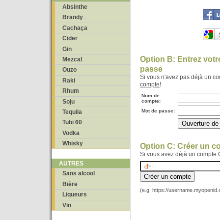
Absinthe
Brandy
Cachaça
Cider
Gin
Option B: Entrez vot
Mezcal
passe
Ouzo
Si vous n'avez pas déjà un c
Raki
compte
!
Rhum
Nom de
Soju
compte:
Mot de passe:
Tequila
Tubi 60
Vodka
Whisky
Option C: Créer un 
Si vous avez déjà un compte 
AUTRES
Sans alcool
Bière
(e.g. https://username.myopenid
Liqueurs
Vin