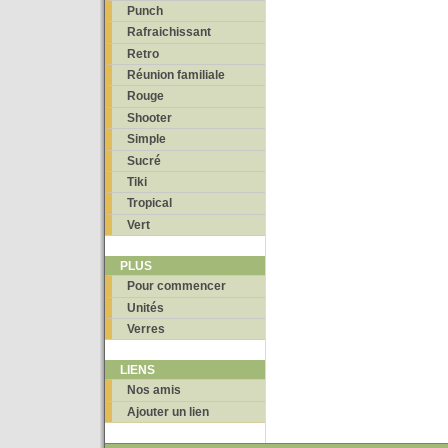
Punch
Rafraichissant
Retro
Réunion familiale
Rouge
Shooter
Simple
Sucré
Tiki
Tropical
Vert
PLUS
Pour commencer
Unités
Verres
LIENS
Nos amis
Ajouter un lien