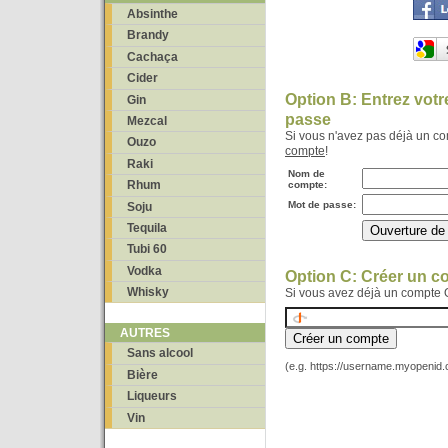
Absinthe
Brandy
Cachaça
Cider
Option B: Entrez vot
Gin
passe
Mezcal
Si vous n'avez pas déjà un c
Ouzo
compte
!
Raki
Nom de
Rhum
compte:
Mot de passe:
Soju
Tequila
Tubi 60
Vodka
Option C: Créer un 
Whisky
Si vous avez déjà un compte 
AUTRES
Sans alcool
(e.g. https://username.myopenid
Bière
Liqueurs
Vin