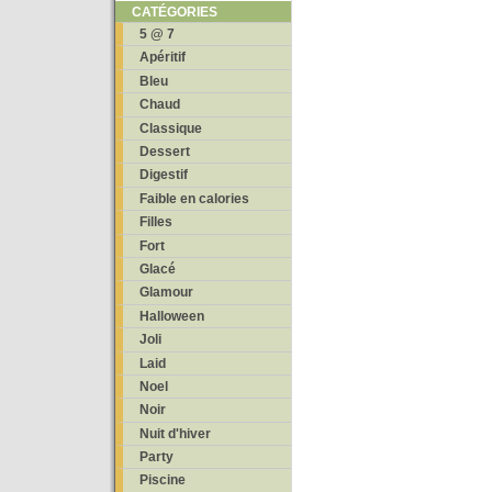
CATÉGORIES
5 @ 7
Apéritif
Bleu
Chaud
Classique
Dessert
Digestif
Faible en calories
Filles
Fort
Glacé
Glamour
Halloween
Joli
Laid
Noel
Noir
Nuit d'hiver
Party
Piscine