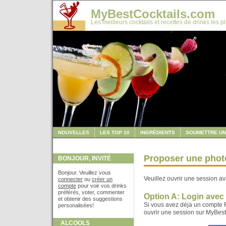
MyBestCocktails.com
Les meilleurs cocktails et recettes de drinks les p
NOUVELLES
LES TOP 10
INGRÉDIENTS
SOUMETTRE UN
Proposer une phot
BONJOUR, INVITÉ
Bonjour. Veuillez vous
Veuillez ouvrir une session av
connecter
ou
créer un
compte
pour voir vos drinks
préférés, voter, commenter
Option A: Login ave
et obtenir des suggestions
Si vous avez déja un compte F
personalisées!
ouvrir une session sur MyBes
ALCOOLS