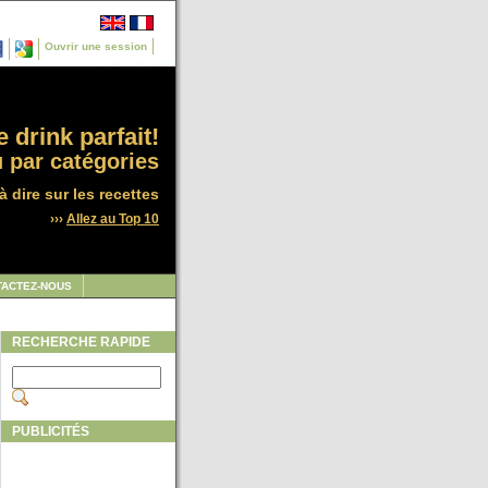
Ouvrir une session
 drink parfait!
 par catégories
à dire sur les recettes
›››
Allez au Top 10
TACTEZ-NOUS
RECHERCHE RAPIDE
PUBLICITÉS