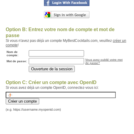
Option B: Entrez votre nom de compte et mot de
passe
Si vous n'avez pas déjà un compte MyBestCocktails.com, veuillez
créer un
compte
!
Nom de
compte:
Vous avez oublié votre mot
Mot de passe:
de passe?
Option C: Créer un compte avec OpenID
Si vous avez déjà un compte OpenID, connectez-vous ici:
(e.g. https://username.myopenid.com)