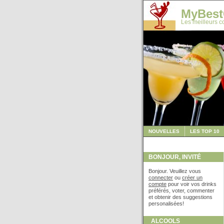
MyBest
Les meilleurs co
NOUVELLES
LES TOP 10
BONJOUR, INVITÉ
Bonjour. Veuillez vous
connecter
ou
créer un
compte
pour voir vos drinks
préférés, voter, commenter
et obtenir des suggestions
personalisées!
ALCOOLS