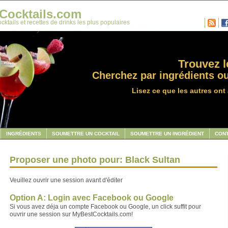
Cocktails.com
cktails et recettes de drinks les plus populaires
Trouvez le
Cherchez par ingrédients ou
Lisez ce que les autres ont 
INGRÉDIENTS
SOUMETTRE UN COCKTAIL
SOUMETTRE UN INGRÉDIENT
CON
Proposer une photo pour: Black Sultan
Veuillez ouvrir une session avant d'éditer
Option A: Login avec Facebook ou Google
Si vous avez déja un compte Facebook ou Google, un click suffit pour
ouvrir une session sur MyBestCocktails.com!