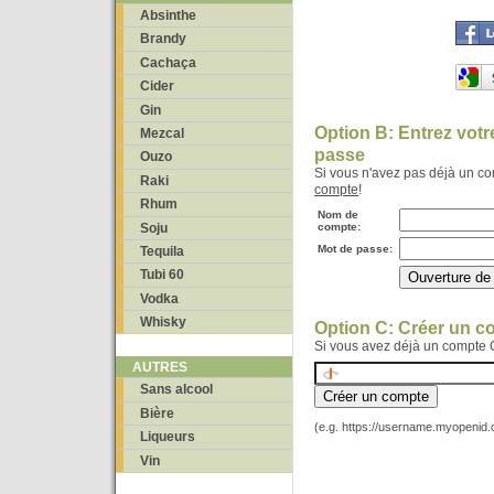
Absinthe
Brandy
Cachaça
Cider
Gin
Option B: Entrez vot
Mezcal
passe
Ouzo
Si vous n'avez pas déjà un c
Raki
compte
!
Rhum
Nom de
Soju
compte:
Mot de passe:
Tequila
Tubi 60
Vodka
Whisky
Option C: Créer un 
Si vous avez déjà un compte 
AUTRES
Sans alcool
Bière
(e.g. https://username.myopenid
Liqueurs
Vin