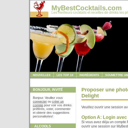
MyBestCocktails.com
Les meilleurs cocktails et recettes de drinks les p
NOUVELLES
LES TOP 10
INGRÉDIENTS
SOUMETTRE UN
Proposer une phot
BONJOUR, INVITÉ
Delight
Bonjour. Veuillez vous
connecter
ou
créer un
compte
pour voir vos drinks
Veuillez ouvrir une session av
préférés, voter, commenter
et obtenir des suggestions
personalisées!
Option A: Login ave
Si vous avez déja un compte F
ALCOOLS
ouvrir une session sur MyBes