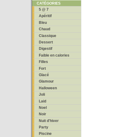
CATÉGORIES
5 @ 7
Apéritif
Bleu
Chaud
Classique
Dessert
Digestif
Faible en calories
Filles
Fort
Glacé
Glamour
Halloween
Joli
Laid
Noel
Noir
Nuit d'hiver
Party
Piscine