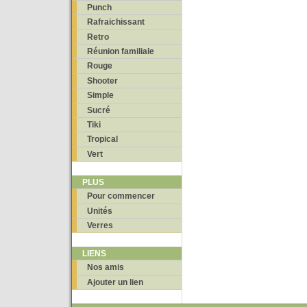
Punch
Rafraichissant
Retro
Réunion familiale
Rouge
Shooter
Simple
Sucré
Tiki
Tropical
Vert
PLUS
Pour commencer
Unités
Verres
LIENS
Nos amis
Ajouter un lien