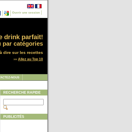
Ouvrir une session
 drink parfait!
 par catégories
à dire sur les recettes
›››
Allez au Top 10
TACTEZ-NOUS
RECHERCHE RAPIDE
PUBLICITÉS