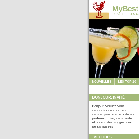
MyBest
Les meilleurs co
NOUVELLES
LES TOP 10
BONJOUR, INVITÉ
Bonjour. Veuillez vous
connecter
ou
créer un
compte
pour voir vos drinks
préférés, voter, commenter
et obtenir des suggestions
personalisées!
ALCOOLS