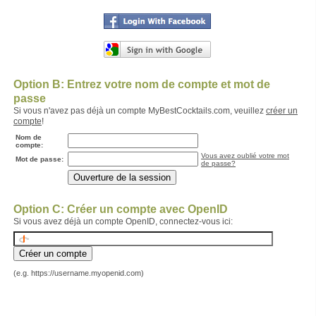
Option B: Entrez votre nom de compte et mot de
passe
Si vous n'avez pas déjà un compte MyBestCocktails.com, veuillez
créer un
compte
!
Nom de
compte:
Vous avez oublié votre mot
Mot de passe:
de passe?
Option C: Créer un compte avec OpenID
Si vous avez déjà un compte OpenID, connectez-vous ici:
(e.g. https://username.myopenid.com)