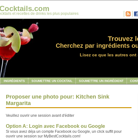
Cocktails.com
cktails et recettes de drinks les plus populaires
Trouvez le
Cherchez par ingrédients ou
Lisez ce que les autres ont 
INGRÉDIENTS
SOUMETTRE UN COCKTAIL
SOUMETTRE UN INGRÉDIENT
CON
Proposer une photo pour: Kitchen Sink
Margarita
Veuillez ouvrir une session avant d'éditer
Option A: Login avec Facebook ou Google
Si vous avez déja un compte Facebook ou Google, un click suffit pour
ouvrir une session sur MyBestCocktails.com!