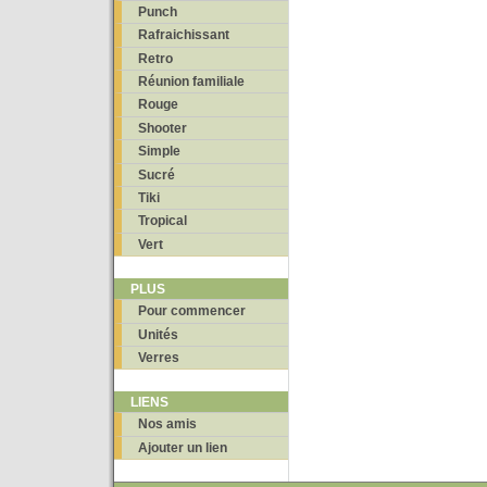
Punch
Rafraichissant
Retro
Réunion familiale
Rouge
Shooter
Simple
Sucré
Tiki
Tropical
Vert
PLUS
Pour commencer
Unités
Verres
LIENS
Nos amis
Ajouter un lien