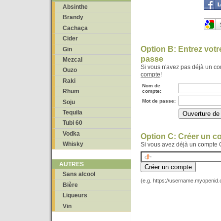
Absinthe
Brandy
Cachaça
Cider
Option B: Entrez vot
Gin
passe
Mezcal
Si vous n'avez pas déjà un c
Ouzo
compte
!
Raki
Nom de
Rhum
compte:
Mot de passe:
Soju
Tequila
Tubi 60
Vodka
Option C: Créer un 
Whisky
Si vous avez déjà un compte 
AUTRES
Sans alcool
(e.g. https://username.myopenid
Bière
Liqueurs
Vin