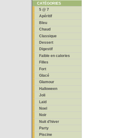
CATÉGORIES
5 @ 7
Apéritif
Bleu
Chaud
Classique
Dessert
Digestif
Faible en calories
Filles
Fort
Glacé
Glamour
Halloween
Joli
Laid
Noel
Noir
Nuit d'hiver
Party
Piscine