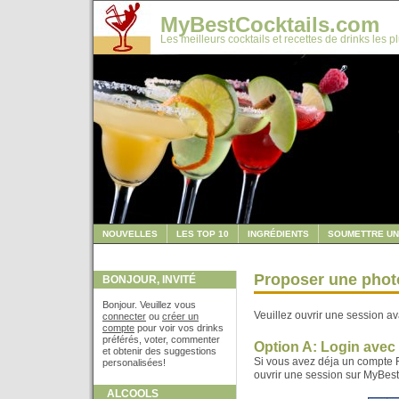
MyBestCocktails.com
Les meilleurs cocktails et recettes de drinks les p
NOUVELLES
LES TOP 10
INGRÉDIENTS
SOUMETTRE UN
Proposer une photo
BONJOUR, INVITÉ
Bonjour. Veuillez vous
Veuillez ouvrir une session av
connecter
ou
créer un
compte
pour voir vos drinks
préférés, voter, commenter
Option A: Login ave
et obtenir des suggestions
Si vous avez déja un compte F
personalisées!
ouvrir une session sur MyBes
ALCOOLS