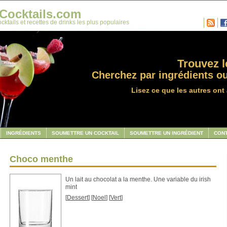
Cocktails.com
cktails et recettes de drinks les plus populaires
Trouvez le
Cherchez par ingrédients ou
Lisez ce que les autres ont 
INGRÉDIENTS
SOUMETTRE UN COCKTAIL
SOUMETTRE UN INGRÉDIENT
CON
Choco menthe
Un lait au chocolat a la menthe. Une variable du irish
mint
[
Dessert
] [
Noel
] [
Vert
]