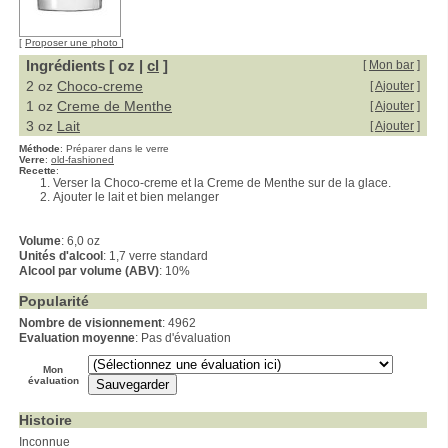
[
Proposer une photo
]
Ingrédients [ oz |
cl
]
[
Mon bar
]
2 oz
Choco-creme
[
Ajouter
]
1 oz
Creme de Menthe
[
Ajouter
]
3 oz
Lait
[
Ajouter
]
Méthode
:
Préparer dans le verre
Verre
:
old-fashioned
Recette
:
Verser la Choco-creme et la Creme de Menthe sur de la glace.
Ajouter le lait et bien melanger
Volume
: 6,0 oz
Unités d'alcool
: 1,7 verre standard
Alcool par volume (ABV)
: 10%
Popularité
Nombre de visionnement
: 4962
Evaluation moyenne
: Pas d'évaluation
Mon
évaluation
Histoire
Inconnue