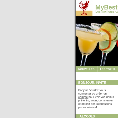
MyBest
Les meilleurs co
NOUVELLES
LES TOP 10
BONJOUR, INVITÉ
Bonjour. Veuillez vous
connecter
ou
créer un
compte
pour voir vos drinks
préférés, voter, commenter
et obtenir des suggestions
personalisées!
ALCOOLS