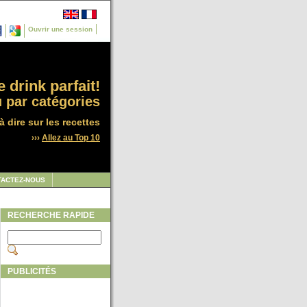
Ouvrir une session
 drink parfait!
 par catégories
à dire sur les recettes
›››
Allez au Top 10
TACTEZ-NOUS
RECHERCHE RAPIDE
PUBLICITÉS