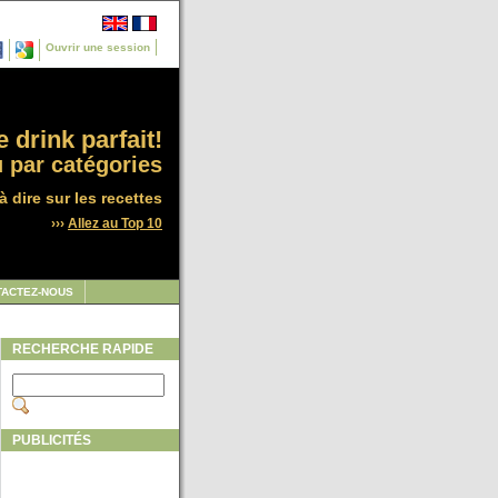
Ouvrir une session
 drink parfait!
 par catégories
à dire sur les recettes
›››
Allez au Top 10
TACTEZ-NOUS
RECHERCHE RAPIDE
PUBLICITÉS