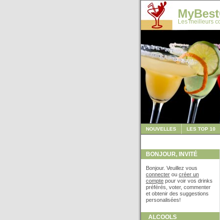
MyBest
Les meilleurs co
NOUVELLES
LES TOP 10
BONJOUR, INVITÉ
Bonjour. Veuillez vous
connecter
ou
créer un
compte
pour voir vos drinks
préférés, voter, commenter
et obtenir des suggestions
personalisées!
ALCOOLS