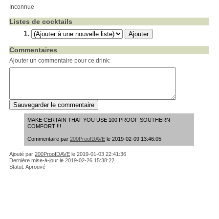
Inconnue
Listes de cocktails
Commentaires
Ajouter un commentaire pour ce drink:
MAKE CERTAIN THAT YOU USE 100 PROOF SOUTHERN
COMFORT !!!
Commentaire par
200ProofDAVE
le 2019-02-09 13:46:05
Ajouté par
200ProofDAVE
le
2019-01-03 22:41:36
Dernière mise-à-jour le 2019-02-26 15:38:22
Statut: Aprouvé