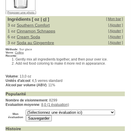
[
Proposer une photo
]
Ingrédients [ oz |
cl
]
[
Mon bar
]
3 oz
Southern Comfort
[
Ajouter
]
1 oz
Cinnamon Schnapps
[
Ajouter
]
6 oz
Cream Soda
[
Ajouter
]
3 oz
Soda au Gingembre
[
Ajouter
]
Méthode
:
Sur glace
Verre
:
Collins
Recette
:
Gently mix all ingredients together, and then pour over ice.
Add red food coloring to make it more red in appearance.
Volume
: 13,0 oz
Unités d'alcool
: 4,5 verres standard
Alcool par volume (ABV)
: 11%
Popularité
Nombre de visionnement
: 8299
Evaluation moyenne
:
8,0 (1 évaluation)
Mon
évaluation
Histoire