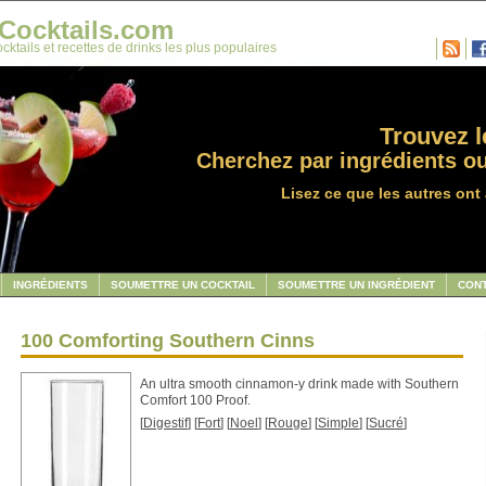
Cocktails.com
cktails et recettes de drinks les plus populaires
Trouvez le
Cherchez par ingrédients ou
Lisez ce que les autres ont 
INGRÉDIENTS
SOUMETTRE UN COCKTAIL
SOUMETTRE UN INGRÉDIENT
CON
100 Comforting Southern Cinns
An ultra smooth cinnamon-y drink made with Southern
Comfort 100 Proof.
[
Digestif
] [
Fort
] [
Noel
] [
Rouge
] [
Simple
] [
Sucré
]