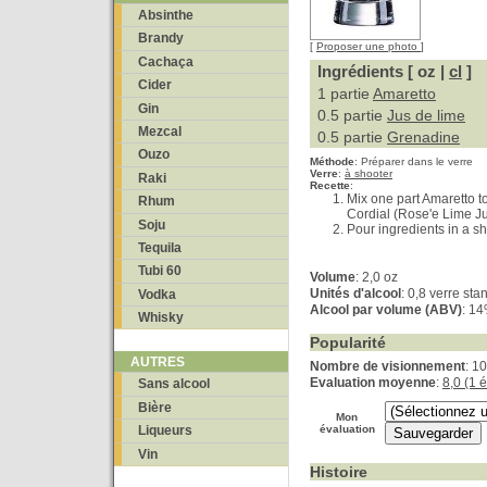
Absinthe
Brandy
[
Proposer une photo
]
Cachaça
Ingrédients [ oz |
cl
]
Cider
1 partie
Amaretto
Gin
0.5 partie
Jus de lime
Mezcal
0.5 partie
Grenadine
Ouzo
Méthode
:
Préparer dans le verre
Verre
:
à shooter
Raki
Recette
:
Mix one part Amaretto to
Rhum
Cordial (Rose'e Lime Ju
Soju
Pour ingredients in a sh
Tequila
Tubi 60
Volume
: 2,0 oz
Unités d'alcool
: 0,8 verre sta
Vodka
Alcool par volume (ABV)
: 1
Whisky
Popularité
AUTRES
Nombre de visionnement
: 1
Evaluation moyenne
:
8,0 (1 
Sans alcool
Bière
Mon
évaluation
Liqueurs
Vin
Histoire