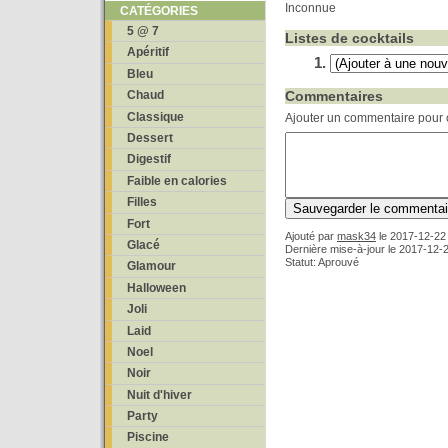
Inconnue
CATÉGORIES
5 @ 7
Listes de cocktails
Apéritif
Bleu
Commentaires
Chaud
Classique
Ajouter un commentaire pour c
Dessert
Digestif
Faible en calories
Filles
Fort
Ajouté par
mask34
le
2017-12-22 
Glacé
Dernière mise-à-jour le 2017-12-
Statut: Aprouvé
Glamour
Halloween
Joli
Laid
Noel
Noir
Nuit d'hiver
Party
Piscine