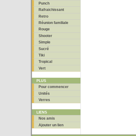
Punch
Rafraichissant
Retro
Réunion familiale
Rouge
Shooter
Simple
Sucré
Tiki
Tropical
Vert
PLUS
Pour commencer
Unités
Verres
LIENS
Nos amis
Ajouter un lien