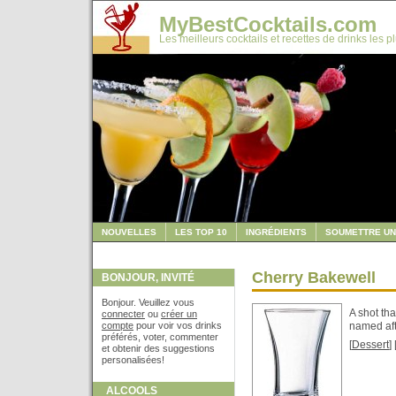
MyBestCocktails.com
Les meilleurs cocktails et recettes de drinks les p
NOUVELLES
LES TOP 10
INGRÉDIENTS
SOUMETTRE UN
Cherry Bakewell
BONJOUR, INVITÉ
Bonjour. Veuillez vous
A shot tha
connecter
ou
créer un
compte
pour voir vos drinks
named aft
préférés, voter, commenter
[
Dessert
] 
et obtenir des suggestions
personalisées!
ALCOOLS