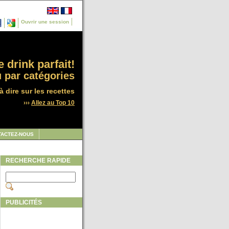
Ouvrir une session
 drink parfait!
 par catégories
à dire sur les recettes
›››
Allez au Top 10
TACTEZ-NOUS
RECHERCHE RAPIDE
PUBLICITÉS