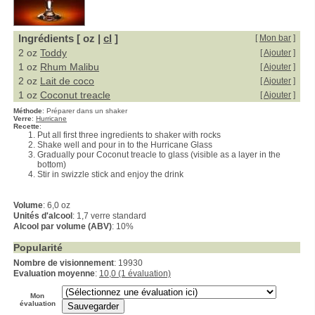
Ingrédients [ oz |
cl
]
[
Mon bar
]
2 oz
Toddy
[
Ajouter
]
1 oz
Rhum Malibu
[
Ajouter
]
2 oz
Lait de coco
[
Ajouter
]
1 oz
Coconut treacle
[
Ajouter
]
Méthode
:
Préparer dans un shaker
Verre
:
Hurricane
Recette
:
Put all first three ingredients to shaker with rocks
Shake well and pour in to the Hurricane Glass
Gradually pour Coconut treacle to glass (visible as a layer in the
bottom)
Stir in swizzle stick and enjoy the drink
Volume
: 6,0 oz
Unités d'alcool
: 1,7 verre standard
Alcool par volume (ABV)
: 10%
Popularité
Nombre de visionnement
: 19930
Evaluation moyenne
:
10,0 (1 évaluation)
Mon
évaluation