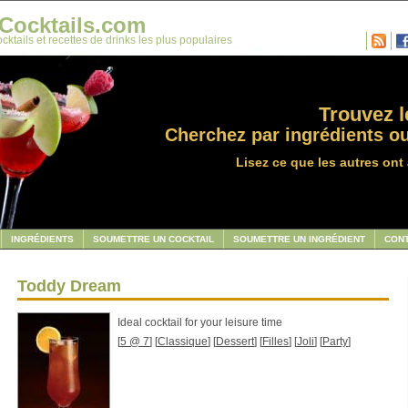
Cocktails.com
cktails et recettes de drinks les plus populaires
Trouvez le
Cherchez par ingrédients ou
Lisez ce que les autres ont 
INGRÉDIENTS
SOUMETTRE UN COCKTAIL
SOUMETTRE UN INGRÉDIENT
CON
Toddy Dream
Ideal cocktail for your leisure time
[
5 @ 7
] [
Classique
] [
Dessert
] [
Filles
] [
Joli
] [
Party
]