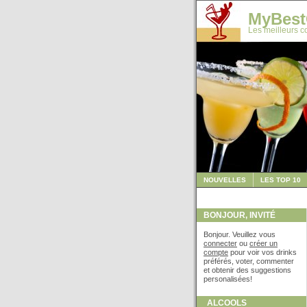
MyBest
Les meilleurs co
NOUVELLES
LES TOP 10
BONJOUR, INVITÉ
Bonjour. Veuillez vous
connecter
ou
créer un
compte
pour voir vos drinks
préférés, voter, commenter
et obtenir des suggestions
personalisées!
ALCOOLS