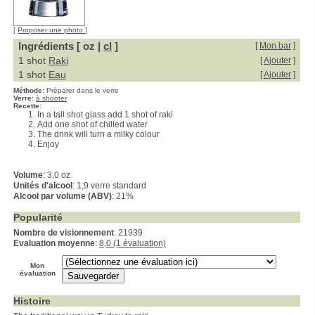
[
Proposer une photo
]
Ingrédients [ oz |
cl
]
[
Mon bar
]
1 shot
Raki
[
Ajouter
]
1 shot
Eau
[
Ajouter
]
Méthode
:
Préparer dans le verre
Verre
:
à shooter
Recette
:
In a tall shot glass add 1 shot of raki
Add one shot of chilled water
The drink will turn a milky colour
Enjoy
Volume
: 3,0 oz
Unités d'alcool
: 1,9 verre standard
Alcool par volume (ABV)
: 21%
Popularité
Nombre de visionnement
: 21939
Evaluation moyenne
:
8,0 (1 évaluation)
Mon
évaluation
Histoire