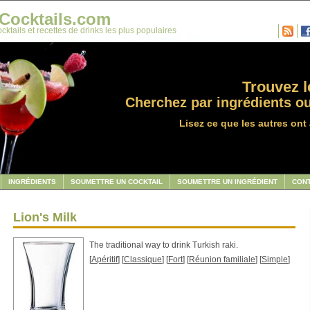
Cocktails.com
cktails et recettes de drinks les plus populaires
Trouvez le
Cherchez par ingrédients ou
Lisez ce que les autres ont 
INGRÉDIENTS
SOUMETTRE UN COCKTAIL
SOUMETTRE UN INGRÉDIENT
CON
Lion's Milk
The traditional way to drink Turkish raki.
[
Apéritif
] [
Classique
] [
Fort
] [
Réunion familiale
] [
Simple
]