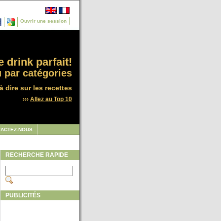
Ouvrir une session
 drink parfait!
 par catégories
à dire sur les recettes
›››
Allez au Top 10
TACTEZ-NOUS
RECHERCHE RAPIDE
PUBLICITÉS