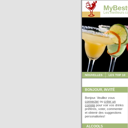
MyBest
Les meilleurs co
NOUVELLES
LES TOP 10
BONJOUR, INVITÉ
Bonjour. Veuillez vous
connecter
ou
créer un
compte
pour voir vos drinks
préférés, voter, commenter
et obtenir des suggestions
personalisées!
ALCOOLS