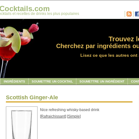
Cocktails.com
cktails et recettes de drinks les plus populaires
Trouvez le
Cherchez par ingrédients ou
Lisez ce que les autres ont 
INGRÉDIENTS
SOUMETTRE UN COCKTAIL
SOUMETTRE UN INGRÉDIENT
CON
Scottish Ginger-Ale
Nice refreshing whisky-based drink
[
Rafraichissant
] [
Simple
]