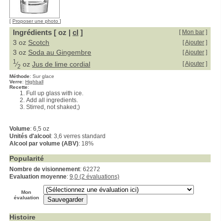
[
Proposer une photo
]
Ingrédients [ oz |
cl
]
[
Mon bar
]
3 oz
Scotch
[
Ajouter
]
3 oz
Soda au Gingembre
[
Ajouter
]
1
⁄
oz
Jus de lime cordial
[
Ajouter
]
2
Méthode
:
Sur glace
Verre
:
Highball
Recette
:
Full up glass with ice.
Add all ingredients.
Stirred, not shaked;)
Volume
: 6,5 oz
Unités d'alcool
: 3,6 verres standard
Alcool par volume (ABV)
: 18%
Popularité
Nombre de visionnement
: 62272
Evaluation moyenne
:
9,0 (2 évaluations)
Mon
évaluation
Histoire