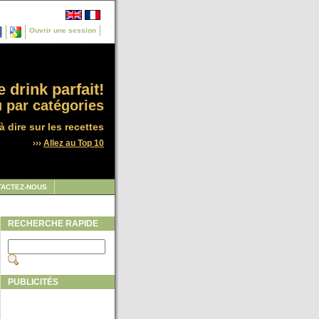
Ouvrir une session
 drink parfait!
 par catégories
à dire sur les recettes
›››
Allez au Top 10
TACTEZ-NOUS
RECHERCHE RAPIDE
PUBLICITÉS