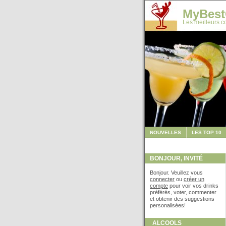
MyBest
Les meilleurs co
NOUVELLES
LES TOP 10
BONJOUR, INVITÉ
Bonjour. Veuillez vous
connecter
ou
créer un
compte
pour voir vos drinks
préférés, voter, commenter
et obtenir des suggestions
personalisées!
ALCOOLS