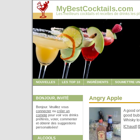
MyBestCocktails.com
Les meilleurs cocktails et recettes de drinks les p
NOUVELLES
LES TOP 10
INGRÉDIENTS
SOUMETTRE UN
Angry Apple
BONJOUR, INVITÉ
Bonjour. Veuillez vous
A good one
connecter
ou
créer un
compte
pour voir vos drinks
good bubbl
préférés, voter, commenter
Whisky to 
et obtenir des suggestions
[
Chaud
] [
personalisées!
ALCOOLS