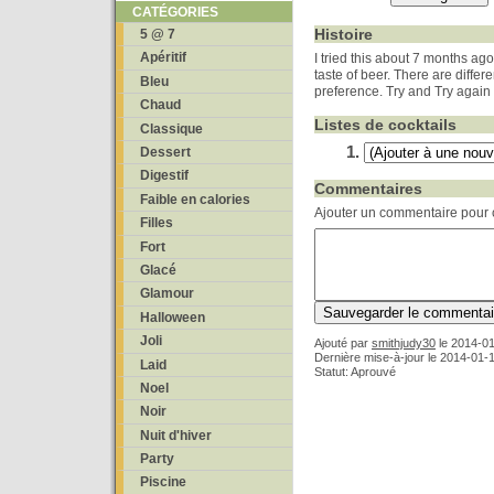
CATÉGORIES
Histoire
5 @ 7
Apéritif
I tried this about 7 months ago,
taste of beer. There are differe
Bleu
preference. Try and Try again u
Chaud
Listes de cocktails
Classique
Dessert
Digestif
Commentaires
Faible en calories
Ajouter un commentaire pour c
Filles
Fort
Glacé
Glamour
Halloween
Joli
Ajouté par
smithjudy30
le
2014-01
Dernière mise-à-jour le 2014-01-
Laid
Statut: Aprouvé
Noel
Noir
Nuit d'hiver
Party
Piscine