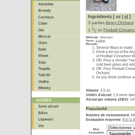
Absinthe
Brandy
Ingrédients [ oz |
cl
]
Cachaça
3 parties
Angry Orchard
Cider
1
1
⁄
oz
Fireball Cinnam
Gin
2
Mezcal
Méthode
:
Mélanger
Verre
:
à bière
Ouzo
Recette
:
Several Ways to make:
Raki
Drink a bit out of the 
Rhum
of FireBall Cinnamon W
OR: Pour a shooter *mor
Soju
cold beer glass and ad
Tequila
OR: Pour Fireball Cinna
Orchard.
Tubi 60
As you drink continue 
Vodka
Whisky
Volume
: 4,5 oz
Unités d'alcool
: 1,9 verre sta
Alcool par volume (ABV)
: 1
AUTRES
Sans alcool
Popularité
Bière
Nombre de visionnement
: 4
Liqueurs
Evaluation moyenne
:
9,0 (2 
Vin
Mon
évaluation