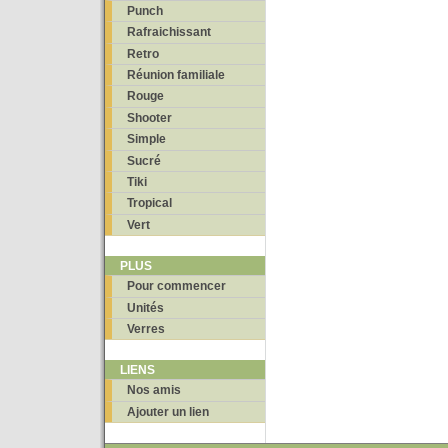
Punch
Rafraichissant
Retro
Réunion familiale
Rouge
Shooter
Simple
Sucré
Tiki
Tropical
Vert
PLUS
Pour commencer
Unités
Verres
LIENS
Nos amis
Ajouter un lien