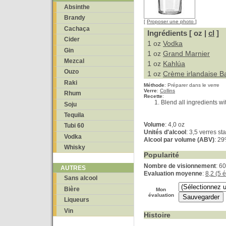
Absinthe
Brandy
[
Proposer une photo
]
Cachaça
Ingrédients [ oz |
cl
]
Cider
1 oz
Vodka
Gin
1 oz
Grand Marnier
Mezcal
1 oz
Kahlúa
Ouzo
1 oz
Crème irlandaise Ba
Raki
Méthode
:
Préparer dans le verre
Verre
:
Collins
Rhum
Recette
:
Blend all ingredients wit
Soju
Tequila
Volume
: 4,0 oz
Tubi 60
Unités d'alcool
: 3,5 verres s
Vodka
Alcool par volume (ABV)
: 2
Whisky
Popularité
Nombre de visionnement
: 6
AUTRES
Evaluation moyenne
:
8,2 (5 
Sans alcool
Bière
Mon
évaluation
Liqueurs
Vin
Histoire