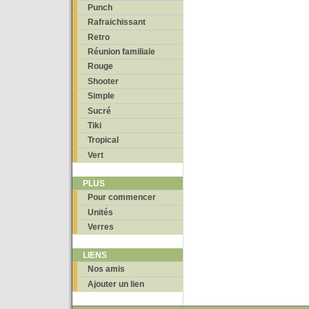
Punch
Rafraichissant
Retro
Réunion familiale
Rouge
Shooter
Simple
Sucré
Tiki
Tropical
Vert
PLUS
Pour commencer
Unités
Verres
LIENS
Nos amis
Ajouter un lien