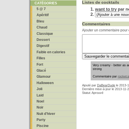
Listes de cocktails
CATÉGORIES
want to try
par n
5 @ 7
Apéritif
Bleu
Commentaires
Chaud
Ajouter un commentaire pour c
Classique
Dessert
Digestif
Faible en calories
Filles
Fort
Very creamy - better as an
strong
Glacé
Commentaire par
rocket.i
Glamour
Halloween
Ajouté par
DaBearDude
le
2013-1
Joli
Dernière mise-à-jour le 2013-11-
Statut: Aprouvé
Laid
Noel
Noir
Nuit d'hiver
Party
Piscine