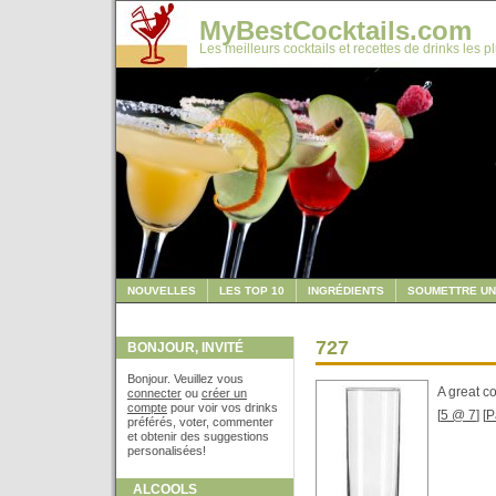
MyBestCocktails.com
Les meilleurs cocktails et recettes de drinks les p
NOUVELLES
LES TOP 10
INGRÉDIENTS
SOUMETTRE UN
727
BONJOUR, INVITÉ
Bonjour. Veuillez vous
A great co
connecter
ou
créer un
compte
pour voir vos drinks
[
5 @ 7
] [
P
préférés, voter, commenter
et obtenir des suggestions
personalisées!
ALCOOLS