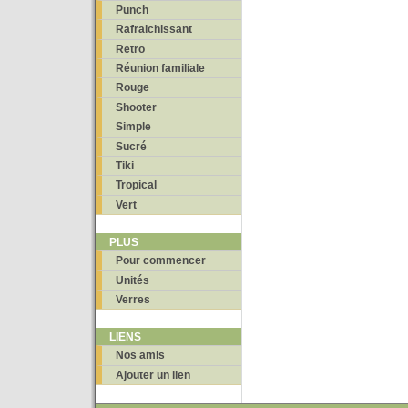
Punch
Rafraichissant
Retro
Réunion familiale
Rouge
Shooter
Simple
Sucré
Tiki
Tropical
Vert
PLUS
Pour commencer
Unités
Verres
LIENS
Nos amis
Ajouter un lien