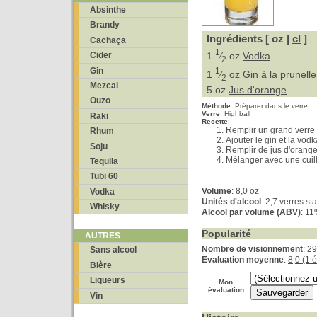
Absinthe
Brandy
Ingrédients [ oz |
cl
]
Cachaça
1
1
⁄
oz
Vodka
Cider
2
Gin
1
1
⁄
oz
Gin à la prunelle
2
Mezcal
5 oz
Jus d'orange
Ouzo
Méthode
:
Préparer dans le verre
Verre
:
Highball
Raki
Recette
:
Remplir un grand verre
Rhum
Ajouter le gin et la vodk
Soju
Remplir de jus d'orange
Mélanger avec une cuill
Tequila
Tubi 60
Volume
: 8,0 oz
Vodka
Unités d'alcool
: 2,7 verres s
Whisky
Alcool par volume (ABV)
: 1
Popularité
AUTRES
Nombre de visionnement
: 2
Sans alcool
Evaluation moyenne
:
8,0 (1 
Bière
Liqueurs
Mon
évaluation
Vin