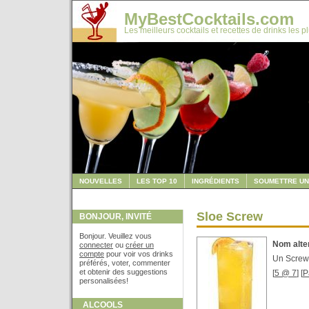
MyBestCocktails.com
Les meilleurs cocktails et recettes de drinks les p
NOUVELLES
LES TOP 10
INGRÉDIENTS
SOUMETTRE UN
Sloe Screw
BONJOUR, INVITÉ
Bonjour. Veuillez vous
Nom alter
connecter
ou
créer un
compte
pour voir vos drinks
Un Screwd
préférés, voter, commenter
et obtenir des suggestions
[
5 @ 7
] [
P
personalisées!
ALCOOLS