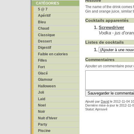
Histoire
CATÉGORIES
The name of the drink comes fr
5 @ 7
Gin and orange juice, similar
Apéritif
Cocktails apparentés
Bleu
Screwdriver
Chaud
Vodka - jus d'oran
Classique
Dessert
Listes de cocktails
Digestif
Faible en calories
Commentaires
Filles
Ajouter un commentaire pour c
Fort
Glacé
Glamour
Halloween
Joli
Laid
Ajouté par
David
le
2012-11-04 10
Noel
Dernière mise-à-jour le 2012-11-
Statut: Aprouvé
Noir
Nuit d'hiver
Party
Piscine