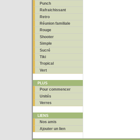
Punch
Rafraichissant
Retro
Réunion familiale
Rouge
Shooter
Simple
Sucré
Tiki
Tropical
Vert
PLUS
Pour commencer
Unités
Verres
LIENS
Nos amis
Ajouter un lien