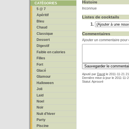
Histoire
CATÉGORIES
Inconnue
5 @ 7
Apéritif
Listes de cocktails
Bleu
Chaud
Commentaires
Classique
Dessert
Ajouter un commentaire pour c
Digestif
Faible en calories
Filles
Fort
Glacé
Ajouté par
David
le
2011-11-21 21
Glamour
Dernière mise-à-jour le 2011-11-
Statut: Aprouvé
Halloween
Joli
Laid
Noel
Noir
Nuit d'hiver
Party
Piscine