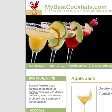
MyBestCocktails.com
Les meilleurs cocktails et recettes de drinks les p
NOUVELLES
LES TOP 10
INGRÉDIENTS
SOUMETTRE UN
Apple Jack
BONJOUR, INVITÉ
Bonjour. Veuillez vous
Un drink 
connecter
ou
créer un
compte
pour voir vos drinks
[
Apéritif
] [
préférés, voter, commenter
et obtenir des suggestions
personalisées!
ALCOOLS