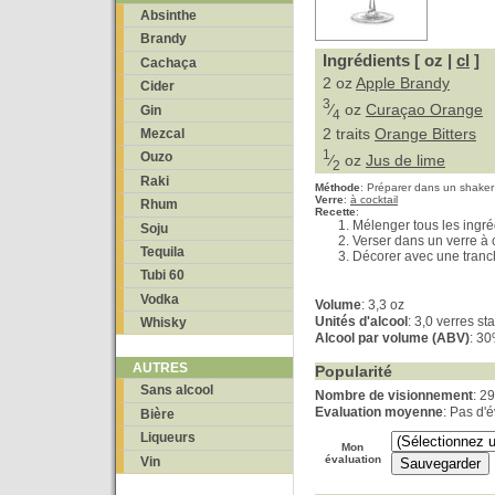
Absinthe
Brandy
Ingrédients [ oz |
cl
]
Cachaça
2 oz
Apple Brandy
Cider
3
⁄
oz
Curaçao Orange
Gin
4
2 traits
Orange Bitters
Mezcal
1
Ouzo
⁄
oz
Jus de lime
2
Raki
Méthode
:
Préparer dans un shaker
Verre
:
à cocktail
Rhum
Recette
:
Mélenger tous les ingré
Soju
Verser dans un verre à c
Tequila
Décorer avec une tranc
Tubi 60
Vodka
Volume
: 3,3 oz
Unités d'alcool
: 3,0 verres s
Whisky
Alcool par volume (ABV)
: 3
AUTRES
Popularité
Sans alcool
Nombre de visionnement
: 2
Evaluation moyenne
: Pas d'
Bière
Liqueurs
Mon
évaluation
Vin