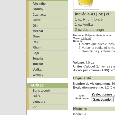
Absinthe
Brandy
Ingrédients [ oz |
cl
]
Cachaça
1 oz
Rhum foncé
Cider
1 oz
Vodka
Gin
2 oz
Jus d'orange
Mezcal
Méthode
:
Préparer dans le verre
Ouzo
Verre
:
Highball
Recette
:
Raki
Mettre quelques cubes 
Rhum
Verser la vodka et le rh
Remplir de jus d'orange
Soju
Tequila
Volume
: 4,0 oz
Tubi 60
Unités d'alcool
: 2,4 verres s
Vodka
Alcool par volume (ABV)
: 2
Whisky
Popularité
Nombre de visionnement
: 8
AUTRES
Evaluation moyenne
:
8,2 (6 
Sans alcool
Mon
Bière
évaluation
Liqueurs
Vin
Histoire
Inconnue