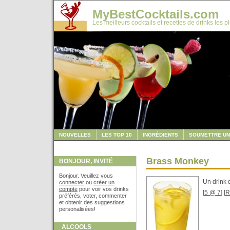
MyBestCocktails.com
Les meilleurs cocktails et recettes de drinks les p
NOUVELLES
LES TOP 10
INGRÉDIENTS
SOUMETTRE UN
Brass Monkey
BONJOUR, INVITÉ
Bonjour. Veuillez vous
Un drink 
connecter
ou
créer un
compte
pour voir vos drinks
[
5 @ 7
] [
R
préférés, voter, commenter
et obtenir des suggestions
personalisées!
ALCOOLS