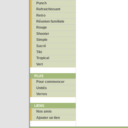
Punch
Rafraichissant
Retro
Réunion familiale
Rouge
Shooter
Simple
Sucré
Tiki
Tropical
Vert
PLUS
Pour commencer
Unités
Verres
LIENS
Nos amis
Ajouter un lien