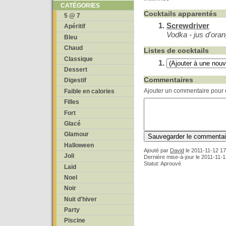
CATÉGORIES
Cocktails apparentés
5 @ 7
Screwdriver
Apéritif
Vodka - jus d'oran
Bleu
Chaud
Listes de cocktails
Classique
Dessert
Commentaires
Digestif
Ajouter un commentaire pour c
Faible en calories
Filles
Fort
Glacé
Glamour
Halloween
Ajouté par
David
le
2011-11-12 17
Joli
Dernière mise-à-jour le 2011-11-
Statut: Aprouvé
Laid
Noel
Noir
Nuit d'hiver
Party
Piscine