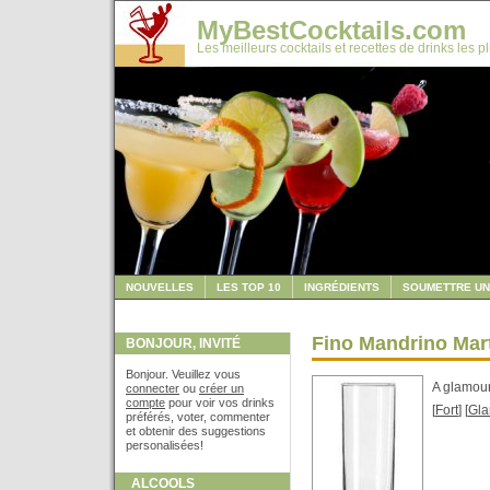
MyBestCocktails.com
Les meilleurs cocktails et recettes de drinks les p
NOUVELLES
LES TOP 10
INGRÉDIENTS
SOUMETTRE UN
Fino Mandrino Mart
BONJOUR, INVITÉ
Bonjour. Veuillez vous
A glamour
connecter
ou
créer un
compte
pour voir vos drinks
[
Fort
] [
Gl
préférés, voter, commenter
et obtenir des suggestions
personalisées!
ALCOOLS