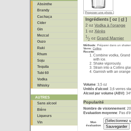
Absinthe
Brandy
[
Proposer une photo
]
Cachaça
Ingrédients [ oz |
cl
]
Cider
2 oz
Vodka à l'orange
Gin
1 oz
Xérès
Mezcal
1
⁄
oz
Grand Marnier
2
Ouzo
Méthode
:
Préparer dans un shaker
Raki
Verre
:
Collins
Recette
:
Rhum
Combine vodka, Grand M
with ice.
Soju
Shake vigorously.
Tequila
Strain into a Collins gla
Garnish with an orange 
Tubi 60
Vodka
Volume
: 3,5 oz
Whisky
Unités d'alcool
: 3,6 verres s
Alcool par volume (ABV)
: 3
AUTRES
Popularité
Sans alcool
Nombre de visionnement
: 2
Bière
Evaluation moyenne
: Pas d'
Liqueurs
Vin
Mon
évaluation