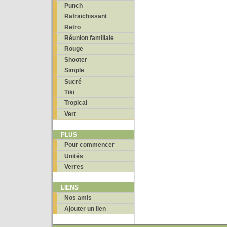
Punch
Rafraichissant
Retro
Réunion familiale
Rouge
Shooter
Simple
Sucré
Tiki
Tropical
Vert
PLUS
Pour commencer
Unités
Verres
LIENS
Nos amis
Ajouter un lien