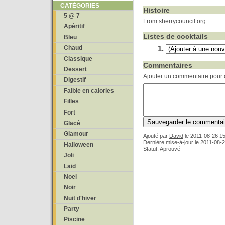
CATÉGORIES
Histoire
5 @ 7
From sherrycouncil.org
Apéritif
Listes de cocktails
Bleu
Chaud
Classique
Commentaires
Dessert
Ajouter un commentaire pour c
Digestif
Faible en calories
Filles
Fort
Glacé
Glamour
Ajouté par
David
le
2011-08-26 15
Dernière mise-à-jour le 2011-08-
Halloween
Statut: Aprouvé
Joli
Laid
Noel
Noir
Nuit d'hiver
Party
Piscine