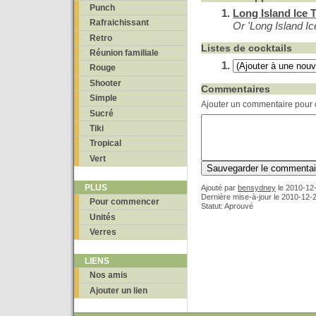
Punch
Long Island Ice 
Rafraichissant
Or 'Long Island Ic
Retro
Listes de cocktails
Réunion familiale
Rouge
Shooter
Commentaires
Simple
Ajouter un commentaire pour c
Sucré
Tiki
Tropical
Vert
PLUS
Ajouté par
bensydney
le
2010-12-
Dernière mise-à-jour le 2010-12-
Pour commencer
Statut: Aprouvé
Unités
Verres
LIENS
Nos amis
Ajouter un lien