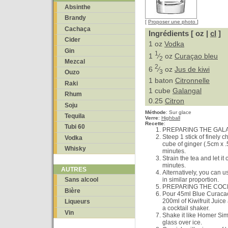
Absinthe
Brandy
[
Proposer une photo
]
Cachaça
Ingrédients [ oz |
cl
]
Cider
1 oz
Vodka
Gin
1
1
⁄
oz
Curaçao bleu
2
Mezcal
2
6
⁄
oz
Jus de kiwi
3
Ouzo
1 baton
Citronnelle
Raki
1 cube
Galangal
Rhum
0.25
Citron
Soju
Méthode
:
Sur glace
Tequila
Verre
:
Highball
Recette
:
Tubi 60
PREPARING THE GAL
Steep 1 stick of finely
Vodka
cube of ginger (.5cm x .
Whisky
minutes.
Strain the tea and let it
minutes.
AUTRES
Alternatively, you can
in similar proportion.
Sans alcool
PREPARING THE COCK
Bière
Pour 45ml Blue Curacao,
200ml of Kiwifruit Juic
Liqueurs
a cocktail shaker.
Vin
Shake it like Homer Si
glass over ice.