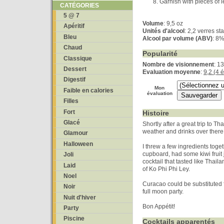
Garnish with pieces of
CATÉGORIES
5 @ 7
Volume
: 9,5 oz
Apéritif
Unités d'alcool
: 2,2 verres s
Bleu
Alcool par volume (ABV)
: 8
Chaud
Popularité
Classique
Nombre de visionnement
: 1
Dessert
Evaluation moyenne
:
9,2 (4 
Digestif
Mon
Faible en calories
évaluation
Filles
Fort
Histoire
Glacé
Shortly after a great trip to T
weather and drinks over there
Glamour
Halloween
I threw a few ingredients toge
cupboard, had some kiwi fruit 
Joli
cocktail that tasted like Thail
Laid
of Ko Phi Phi Ley.
Noel
Curacao could be substituted f
Noir
full moon party.
Nuit d'hiver
Bon Appétit!
Party
Piscine
Cocktails apparentés