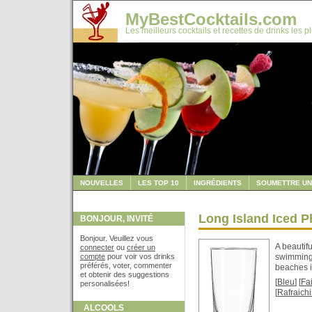
MyBestCocktails.com
Les meilleurs cocktails et recettes de drinks les p
NOUVELLES
LES TOP 10
INGRÉDIENTS
SOUMETTRE UN
Long Island Iced P
BONJOUR, INVITÉ
Bonjour. Veuillez vous
A beautif
connecter
ou
créer un
compte
pour voir vos drinks
swimming 
préférés, voter, commenter
beaches i
et obtenir des suggestions
[
Bleu
] [
Fa
personalisées!
[
Rafraich
ALCOOLS