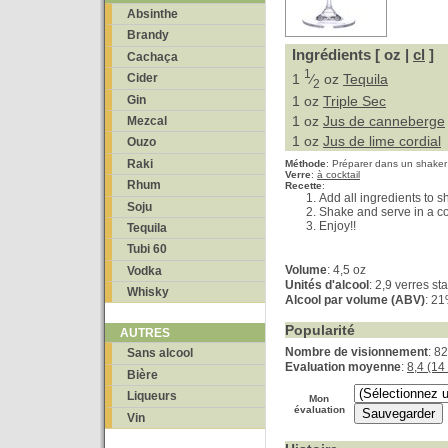
Absinthe
Brandy
Ingrédients [ oz |
cl
]
Cachaça
1
1
⁄
oz
Tequila
Cider
2
Gin
1 oz
Triple Sec
1 oz
Jus de canneberge
Mezcal
1 oz
Jus de lime cordial
Ouzo
Raki
Méthode
:
Préparer dans un shaker
Verre
:
à cocktail
Rhum
Recette
:
Add all ingredients to s
Soju
Shake and serve in a co
Enjoy!!
Tequila
Tubi 60
Volume
: 4,5 oz
Vodka
Unités d'alcool
: 2,9 verres s
Whisky
Alcool par volume (ABV)
: 2
Popularité
AUTRES
Nombre de visionnement
: 8
Sans alcool
Evaluation moyenne
:
8,4 (14
Bière
Liqueurs
Mon
évaluation
Vin