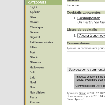
Histoire
CATÉGORIES
Inconnue
5 @ 7
Cocktails apparentés
Apéritif
Bleu
Cosmopolitan
Un martini "de fill
Chaud
Classique
Listes de cocktails
Dessert
Digestif
Faible en calories
Commentaires
Filles
Ajouter un commentaire pour c
Fort
Glacé
Glamour
Halloween
Joli
That was excellent! I like 
Laid
Tequila) even more than 
Noel
Commentaire par
David
le
Noir
Nuit d'hiver
Ajouté par
Shaun
le
2009-12-18 2
Dernière mise-à-jour le 2013-04-
Party
Statut: Aprouvé
Piscine