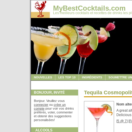
MyBestCocktails.com
Les meilleurs cocktails et recettes de drinks les p
NOUVELLES
LES TOP 10
INGRÉDIENTS
SOUMETTRE UN
Tequila Cosmopoli
BONJOUR, INVITÉ
Bonjour. Veuillez vous
Nom alter
connecter
ou
créer un
compte
pour voir vos drinks
A great al
préférés, voter, commenter
Delicious
et obtenir des suggestions
personalisées!
[
5 @ 7
] [
F
ALCOOLS