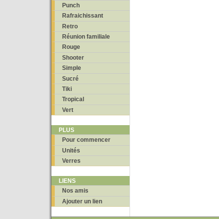
Punch
Rafraichissant
Retro
Réunion familiale
Rouge
Shooter
Simple
Sucré
Tiki
Tropical
Vert
PLUS
Pour commencer
Unités
Verres
LIENS
Nos amis
Ajouter un lien