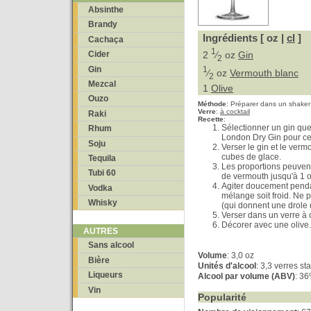
Absinthe
Brandy
Ingrédients [ oz |
cl
]
Cachaça
1
2
⁄
oz
Gin
Cider
2
Gin
1
⁄
oz
Vermouth blanc
2
Mezcal
1
Olive
Ouzo
Méthode
:
Préparer dans un shaker
Verre
:
à cocktail
Raki
Recette
:
Sélectionner un gin que
Rhum
London Dry Gin pour cet
Soju
Verser le gin et le ver
cubes de glace.
Tequila
Les proportions peuvent
Tubi 60
de vermouth jusqu'à 1 oz
Agiter doucement penda
Vodka
mélange soit froid. Ne pa
Whisky
(qui donnent une drole 
Verser dans un verre à c
Décorer avec une olive.
AUTRES
Sans alcool
Volume
: 3,0 oz
Bière
Unités d'alcool
: 3,3 verres s
Liqueurs
Alcool par volume (ABV)
: 3
Vin
Popularité