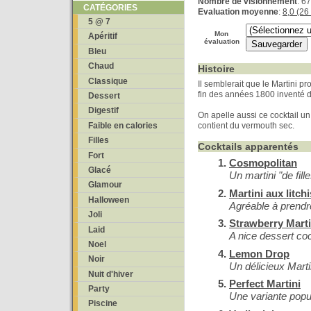
Nombre de visionnement
: 6
CATÉGORIES
Evaluation moyenne
:
8,0 (26
5 @ 7
Mon
Apéritif
évaluation
Bleu
Chaud
Histoire
Classique
Il semblerait que le Martini pr
fin des années 1800 inventé d
Dessert
Digestif
On apelle aussi ce cocktail un 
Faible en calories
contient du vermouth sec.
Filles
Cocktails apparentés
Fort
Cosmopolitan
Glacé
Un martini "de fill
Glamour
Martini aux litchi
Halloween
Agréable à prendr
Joli
Strawberry Marti
Laid
A nice dessert coc
Noel
Lemon Drop
Noir
Un délicieux Marti
Nuit d'hiver
Perfect Martini
Party
Une variante popul
Piscine