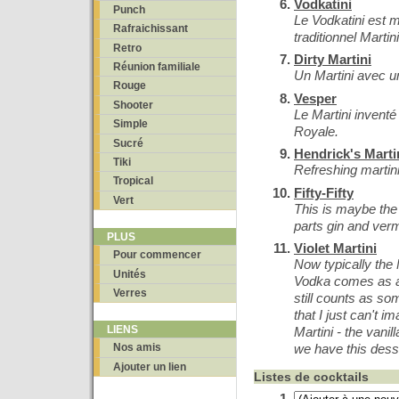
Vodkatini
Punch
Le Vodkatini est m
Rafraichissant
traditionnel Martini
Retro
Dirty Martini
Réunion familiale
Un Martini avec un
Rouge
Vesper
Shooter
Le Martini inven
Simple
Royale.
Sucré
Hendrick's Marti
Tiki
Refreshing martini
Tropical
Fifty-Fifty
Vert
This is maybe the 
parts gin and ver
PLUS
Violet Martini
Pour commencer
Now typically the 
Unités
Vodka comes as a 
Verres
still counts as so
that I just can't i
LIENS
Martini - the vani
we have this dess
Nos amis
Ajouter un lien
Listes de cocktails