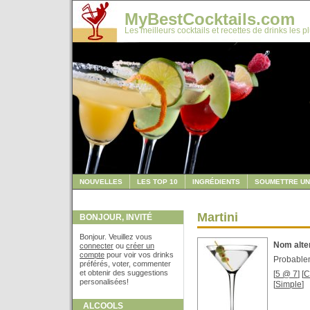
MyBestCocktails.com
Les meilleurs cocktails et recettes de drinks les p
NOUVELLES
LES TOP 10
INGRÉDIENTS
SOUMETTRE UN
Martini
BONJOUR, INVITÉ
Bonjour. Veuillez vous
Nom alter
connecter
ou
créer un
compte
pour voir vos drinks
Probablem
préférés, voter, commenter
et obtenir des suggestions
[
5 @ 7
] [
C
personalisées!
[
Simple
]
ALCOOLS