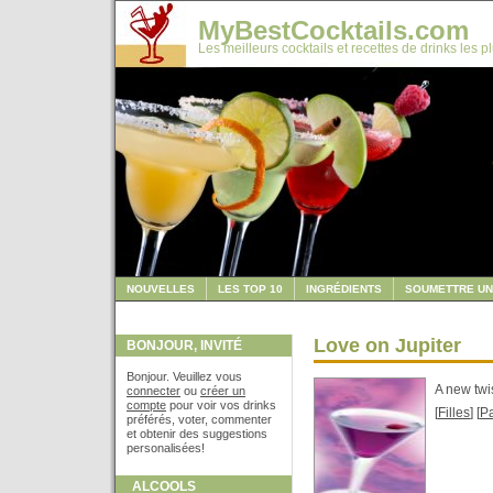
MyBestCocktails.com
Les meilleurs cocktails et recettes de drinks les p
NOUVELLES
LES TOP 10
INGRÉDIENTS
SOUMETTRE UN
Love on Jupiter
BONJOUR, INVITÉ
Bonjour. Veuillez vous
A new twis
connecter
ou
créer un
compte
pour voir vos drinks
[
Filles
] [
Pa
préférés, voter, commenter
et obtenir des suggestions
personalisées!
ALCOOLS