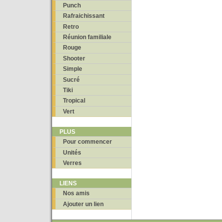
Punch
Rafraichissant
Retro
Réunion familiale
Rouge
Shooter
Simple
Sucré
Tiki
Tropical
Vert
PLUS
Pour commencer
Unités
Verres
LIENS
Nos amis
Ajouter un lien