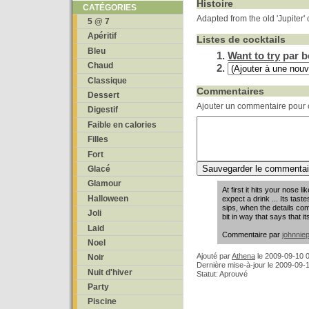
Histoire
CATÉGORIES
Adapted from the old 'Jupiter' 
5 @ 7
Apéritif
Listes de cocktails
Bleu
Want to try
par b
Chaud
Classique
Commentaires
Dessert
Ajouter un commentaire pour c
Digestif
Faible en calories
Filles
Fort
Glacé
Glamour
At first it hits your nose 
Halloween
expect a drink ... Its taste
sips, when the details co
Joli
bit in way that says that it
Laid
Commentaire par
johnnie
Noel
Ajouté par
Athena
le
2009-09-10 0
Noir
Dernière mise-à-jour le 2009-09-
Nuit d'hiver
Statut: Aprouvé
Party
Piscine