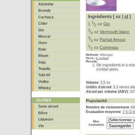
Absinthe
Brandy
Ingrédients [ oz |
cl
]
Cachaça
1
1
⁄
oz
Gin
Cider
2
Gin
3
⁄
oz
Vermouth blanc
4
Mezcal
3
⁄
oz
Parfait Amour
4
Ouzo
1
⁄
oz
Cointreau
2
Raki
Méthode
:
Mélanger
Rhum
Verre
:
à cocktail
Recette
:
Soju
Stir ingredients in a mix
Tequila
cocktail glass.
Tubi 60
Vodka
Volume
: 3,5 oz
Unités d'alcool
: 3,3 verres s
Whisky
Alcool par volume (ABV)
: 3
Popularité
AUTRES
Sans alcool
Nombre de visionnement
: 6
Evaluation moyenne
:
7,5 (2 
Bière
Liqueurs
Mon
évaluation
Vin