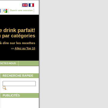
Ouvrir une session
 drink parfait!
 par catégories
à dire sur les recettes
›››
Allez au Top 10
TACTEZ-NOUS
RECHERCHE RAPIDE
PUBLICITÉS