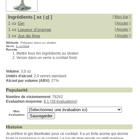
Ingrédients [ oz |
cl
]
[
Mon bar
]
1 oz
Gin
[
Ajouter
]
1 oz
Liqueur d'orange
[
Ajouter
]
1 oz
Jus de lime
[
Ajouter
]
Méthode
:
Préparer dans un shaker
Verre
:
à cocktail
Recette
:
Mettre tous les ingrédients au shaker.
Verser dans un verre à cocktail froid.
Volume
: 3,0 oz
Unités d'alcool
: 2,4 verres standard
Alcool par volume (ABV)
: 27%
Popularité
Nombre de visionnement
: 78262
Evaluation moyenne
:
8,1 (28 évaluations)
Mon
évaluation
Histoire
Je préfère le gin Beefeater pour ce cocktail. Il a un forte arome qui donne
toute la puissance a ce cocktail. Le jus de lime ajoute un petit quelque