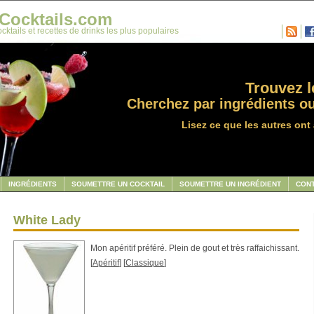
Cocktails.com
cktails et recettes de drinks les plus populaires
Trouvez le
Cherchez par ingrédients ou
Lisez ce que les autres ont 
INGRÉDIENTS
SOUMETTRE UN COCKTAIL
SOUMETTRE UN INGRÉDIENT
CON
White Lady
Mon apéritif préféré. Plein de gout et très raffaichissant.
[
Apéritif
] [
Classique
]