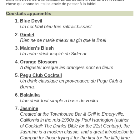
chose qui donne tout suite envie de passer à la table!
Cocktails apparentés
Blue Devil
Un cocktail bleu très raffraichissant
Gimlet
Rien ne se marie mieux au gin que la lime!
Maiden's Blush
Un autre drink inspiré du Sidecar
Orange Blossom
A déguster lorsque les orangers sont en fleurs
Pegu Club Cocktail
Un drink classique en provenance du Pegu Club à
Burma.
Balalaika
Une drink tout simple à base de vodka
Jasmine
Created at the Townhouse Bar & Grill in Emeryville,
California in the mid-1990s by Paul Harrington (author
of Cocktail: The Drinks Bible for the 21st Century), the
Jasmine is a modern classic, and a great introduction to
Campari for those trying it for the first (or the fifth) time.