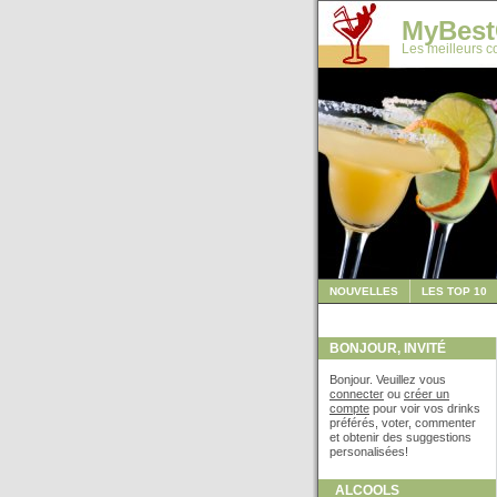
MyBest
Les meilleurs co
NOUVELLES
LES TOP 10
BONJOUR, INVITÉ
Bonjour. Veuillez vous
connecter
ou
créer un
compte
pour voir vos drinks
préférés, voter, commenter
et obtenir des suggestions
personalisées!
ALCOOLS