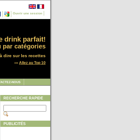
Ouvrir une session
 drink parfait!
 par catégories
à dire sur les recettes
›››
Allez au Top 10
TACTEZ-NOUS
RECHERCHE RAPIDE
PUBLICITÉS