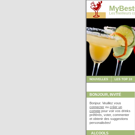
MyBest
Les meilleurs co
NOUVELLES
LES TOP 10
BONJOUR, INVITÉ
Bonjour. Veuillez vous
connecter
ou
créer un
compte
pour voir vos drinks
préférés, voter, commenter
et obtenir des suggestions
personalisées!
ALCOOLS