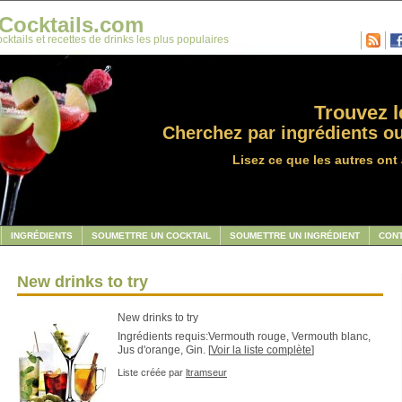
Cocktails.com
cktails et recettes de drinks les plus populaires
Trouvez le
Cherchez par ingrédients ou
Lisez ce que les autres ont 
INGRÉDIENTS
SOUMETTRE UN COCKTAIL
SOUMETTRE UN INGRÉDIENT
CON
New drinks to try
New drinks to try
Ingrédients requis:Vermouth rouge, Vermouth blanc,
Jus d'orange, Gin. [
Voir la liste complète
]
Liste créée par
ltramseur