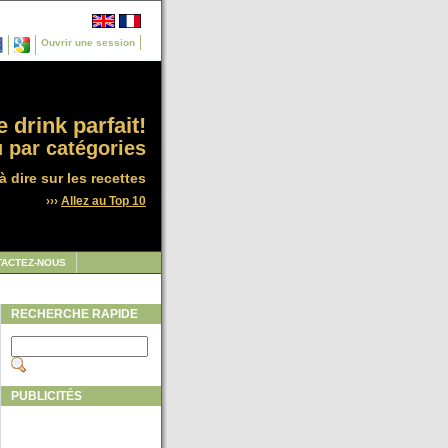
Ouvrir une session
 drink parfait!
 par catégories
à dire sur les recettes
›››
Allez au Top 10
TACTEZ-NOUS
RECHERCHE RAPIDE
PUBLICITÉS