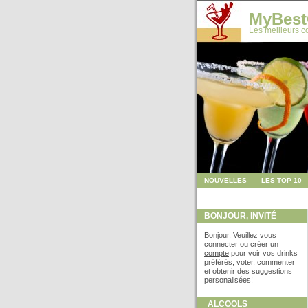
MyBest
Les meilleurs co
NOUVELLES
LES TOP 10
BONJOUR, INVITÉ
Bonjour. Veuillez vous
connecter
ou
créer un
compte
pour voir vos drinks
préférés, voter, commenter
et obtenir des suggestions
personalisées!
ALCOOLS