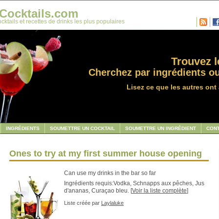
Cocktails.com
cktails et recettes de drinks les plus populaires
Trouvez le
Cherchez par ingrédients ou
Lisez ce que les autres ont 
INGRÉDIENTS
SOUMETTRE UN COCKTAIL
SOUMETTRE UN INGRÉDIENT
CON
Ones to try at my first summer house opening
Can use my drinks in the bar so far
Ingrédients requis:Vodka, Schnapps aux pêches, Jus
d'ananas, Curaçao bleu. [
Voir la liste complète
]
Liste créée par
Laylaluke