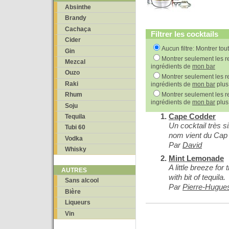
Absinthe
Brandy
Cachaça
Filtrer les cocktails
Cider
Aucun filtre: Montrer tou
Gin
Montrer seulement les re
Mezcal
ingrédients de
mon bar
Ouzo
Montrer seulement les re
Raki
ingrédients de
mon bar
plus
Montrer seulement les re
Rhum
ingrédients de
mon bar
plus
Soju
Cape Codder
Tequila
Un cocktail très s
Tubi 60
nom vient du Cap
Vodka
Par
David
Whisky
Mint Lemonade
A little breeze fo
AUTRES
with bit of tequila.
Sans alcool
Par
Pierre-Hugue
Bière
Liqueurs
Vin