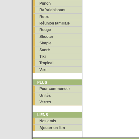
Punch
Rafraichissant
Retro
Réunion familiale
Rouge
Shooter
Simple
Sucré
Tiki
Tropical
Vert
PLUS
Pour commencer
Unités
Verres
LIENS
Nos amis
Ajouter un lien