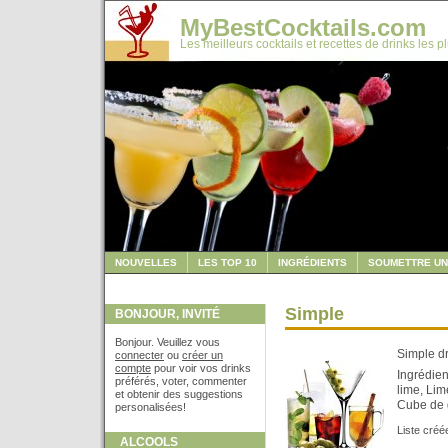
MyBestCocktails.com
Les meilleurs cocktails et recettes de drinks les p
NOUVELLES
LES TOP 10
INGRÉDIENTS
SOUMETTRE UN
Simple
BONJOUR, INVITÉ
Bonjour. Veuillez vous
Simple dri
connecter
ou
créer un
compte
pour voir vos drinks
Ingrédien
préférés, voter, commenter
lime, Lim
et obtenir des suggestions
Cube de g
personalisées!
Liste créé
ALCOOLS