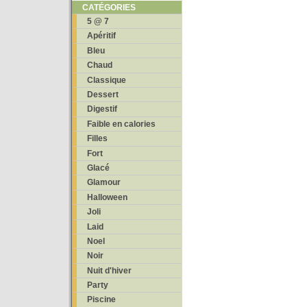
CATÉGORIES
5 @ 7
Apéritif
Bleu
Chaud
Classique
Dessert
Digestif
Faible en calories
Filles
Fort
Glacé
Glamour
Halloween
Joli
Laid
Noel
Noir
Nuit d'hiver
Party
Piscine