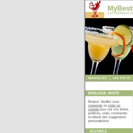
MyBest
Les meilleurs co
NOUVELLES
LES TOP 10
BONJOUR, INVITÉ
Bonjour. Veuillez vous
connecter
ou
créer un
compte
pour voir vos drinks
préférés, voter, commenter
et obtenir des suggestions
personalisées!
ALCOOLS