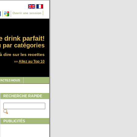
Ouvrir une session
 drink parfait!
 par catégories
à dire sur les recettes
›››
Allez au Top 10
TACTEZ-NOUS
RECHERCHE RAPIDE
PUBLICITÉS