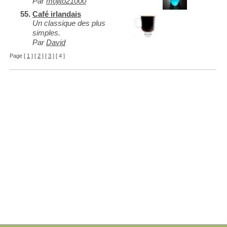
Par
mojito21000
Café irlandais
Un classique des plus
simples.
Par
David
Page [
1
] [
2
] [
3
] [ 4 ]