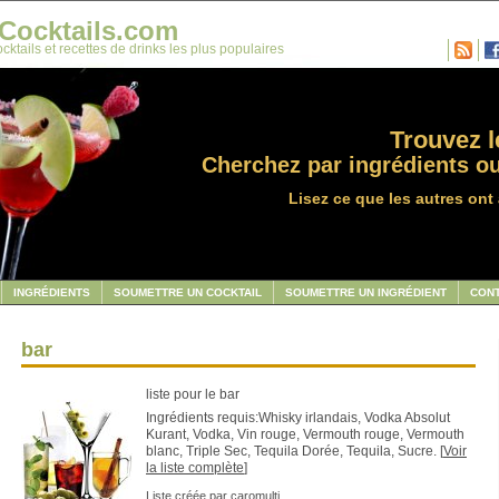
Cocktails.com
cktails et recettes de drinks les plus populaires
Trouvez le
Cherchez par ingrédients ou
Lisez ce que les autres ont 
INGRÉDIENTS
SOUMETTRE UN COCKTAIL
SOUMETTRE UN INGRÉDIENT
CON
bar
liste pour le bar
Ingrédients requis:Whisky irlandais, Vodka Absolut
Kurant, Vodka, Vin rouge, Vermouth rouge, Vermouth
blanc, Triple Sec, Tequila Dorée, Tequila, Sucre. [
Voir
la liste complète
]
Liste créée par
caromulti