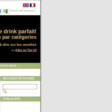
Ouvrir une session
 drink parfait!
 par catégories
à dire sur les recettes
›››
Allez au Top 10
TACTEZ-NOUS
RECHERCHE RAPIDE
PUBLICITÉS