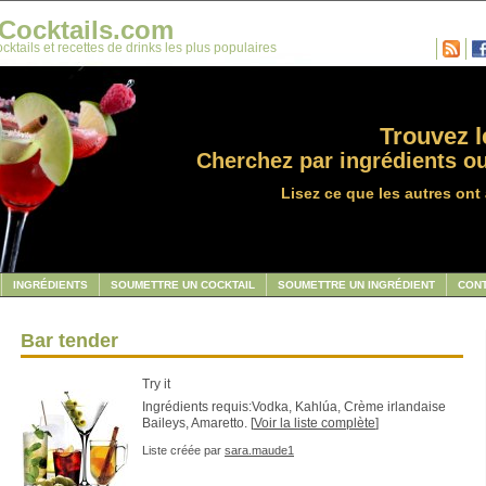
Cocktails.com
cktails et recettes de drinks les plus populaires
Trouvez le
Cherchez par ingrédients ou
Lisez ce que les autres ont 
INGRÉDIENTS
SOUMETTRE UN COCKTAIL
SOUMETTRE UN INGRÉDIENT
CON
Bar tender
Try it
Ingrédients requis:Vodka, Kahlúa, Crème irlandaise
Baileys, Amaretto. [
Voir la liste complète
]
Liste créée par
sara.maude1