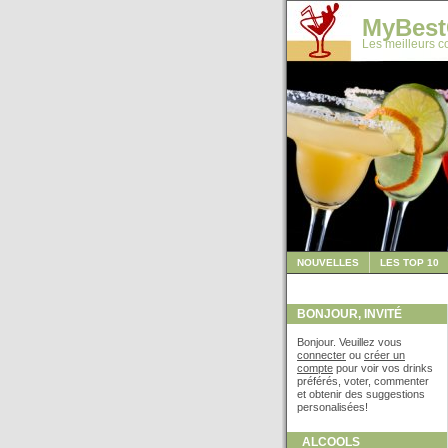
MyBest
Les meilleurs co
NOUVELLES
LES TOP 10
BONJOUR, INVITÉ
Bonjour. Veuillez vous
connecter
ou
créer un
compte
pour voir vos drinks
préférés, voter, commenter
et obtenir des suggestions
personalisées!
ALCOOLS