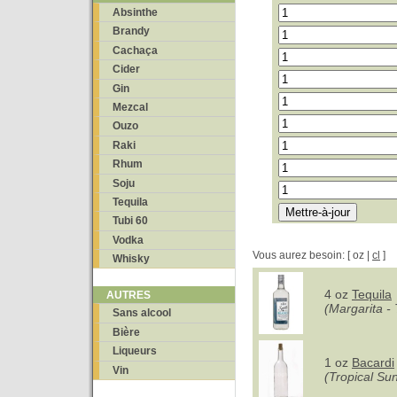
Absinthe
Brandy
Cachaça
Cider
Gin
Mezcal
Ouzo
Raki
Rhum
Soju
Tequila
Tubi 60
Vodka
Vous aurez besoin: [ oz |
cl
]
Whisky
4 oz
Tequila
AUTRES
(Margarita - 
Sans alcool
Bière
Liqueurs
1 oz
Bacardi
Vin
(Tropical Sun