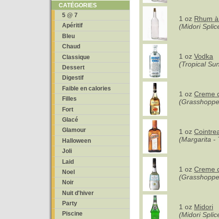
CATÉGORIES
5 @ 7
1 oz
Rhum à 
Apéritif
(Midori Splic
Bleu
Chaud
1 oz
Vodka
Classique
(Tropical Sun
Dessert
Digestif
Faible en calories
1 oz
Creme d
Filles
(Grasshoppe
Fort
Glacé
Glamour
1 oz
Cointre
(Margarita - 
Halloween
Joli
Laid
1 oz
Creme 
Noel
(Grasshoppe
Noir
Nuit d'hiver
Party
1 oz
Midori
Piscine
(Midori Splic