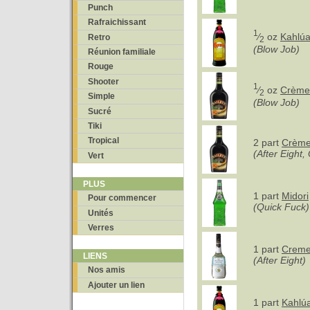
Punch
Rafraichissant
1
⁄
oz
Kahlú
Retro
2
(Blow Job)
Réunion familiale
Rouge
Shooter
1
⁄
oz
Crème 
2
Simple
(Blow Job)
Sucré
Tiki
Tropical
2 part
Crème 
(After Eight,
Vert
PLUS
1 part
Midori
Pour commencer
(Quick Fuck)
Unités
Verres
1 part
Creme
LIENS
(After Eight)
Nos amis
Ajouter un lien
1 part
Kahlú