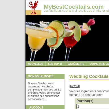
MyBestCocktails.com
Les meilleurs cocktails et recettes de drinks les p
NOUVELLES
LES TOP 10
INGRÉDIENTS
SOUMETTRE UN
Wedding Cocktails
BONJOUR, INVITÉ
Bonjour. Veuillez vous
[
Retour
]
connecter
ou
créer un
compte
pour voir vos drinks
Voici les ingrédients dont vo
préférés, voter, commenter
portions de chaque drink:
et obtenir des suggestions
personalisées!
Portion(s)
ALCOOLS