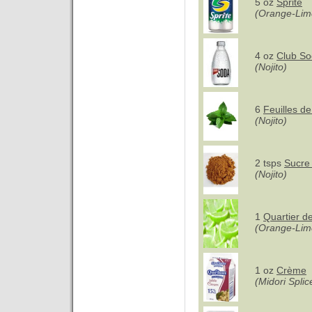
5 oz
Sprite
(Orange-Lim
4 oz
Club S
(Nojito)
6
Feuilles d
(Nojito)
2 tsps
Sucre
(Nojito)
1
Quartier d
(Orange-Lim
1 oz
Crème
(Midori Splic