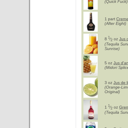
(Quick Fuck)
1 part
Creme
(After Eight)
1
8
⁄
oz
Jus 
2
(Tequila Sun
Sunrise)
5 oz
Jus d'a
(Midori Splic
3 oz
Jus de 
(Orange-Lime
Original)
1
1
⁄
oz
Gren
2
(Tequila Sunr