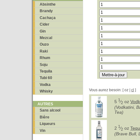
Absinthe
Brandy
Cachaça
Cider
Gin
Mezcal
Ouzo
Raki
Rhum
Soju
Tequila
Tubi 60
Vodka
Vous aurez besoin: [ oz |
cl
]
Whisky
1
5
⁄
oz
Vod
2
AUTRES
(Vodkatini, B
Sans alcool
Tea)
Bière
Liqueurs
1
2
⁄
oz
Tequ
2
Vin
(Brave Bull, 