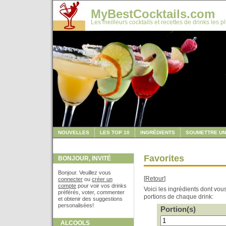
MyBestCocktails.com
Les meilleurs cocktails et recettes de drinks les p
NOUVELLES
LES TOP 10
INGRÉDIENTS
SOUMETTRE UN
Favorites
BONJOUR, INVITÉ
Bonjour. Veuillez vous
[
Retour
]
connecter
ou
créer un
compte
pour voir vos drinks
Voici les ingrédients dont vo
préférés, voter, commenter
portions de chaque drink:
et obtenir des suggestions
personalisées!
Portion(s)
ALCOOLS