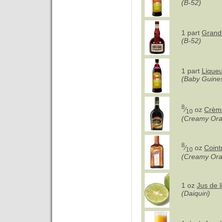
(B-52)
1 part
Grand
(B-52)
1 part
Liqueu
(Baby Guine
8
⁄
oz
Crème
10
(Creamy Or
8
⁄
oz
Coint
10
(Creamy Or
1 oz
Jus de 
(Daiquiri)