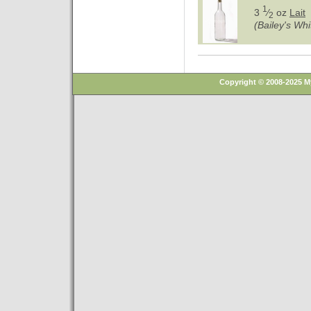
1
3
⁄
oz
Lait
2
(Bailey's Wh
Copyright © 2008-2025 M