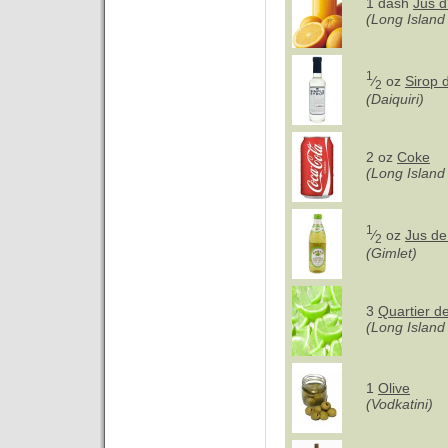
1 dash
Jus d
(Long Island
1
⁄
oz
Sirop 
2
(Daiquiri)
2 oz
Coke
(Long Island
1
⁄
oz
Jus de
2
(Gimlet)
3
Quartier d
(Long Island
1
Olive
(Vodkatini)