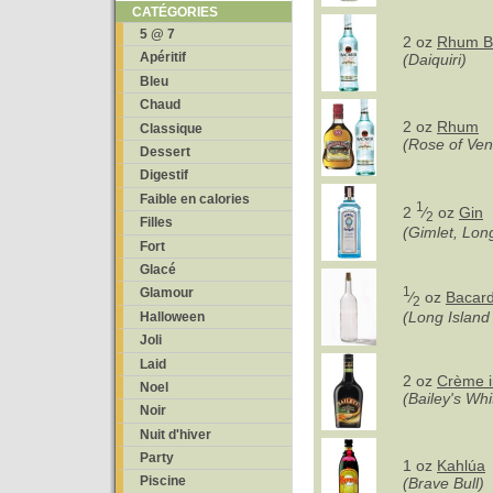
CATÉGORIES
5 @ 7
2 oz
Rhum B
Apéritif
(Daiquiri)
Bleu
Chaud
2 oz
Rhum
Classique
(Rose of Ven
Dessert
Digestif
Faible en calories
1
2
⁄
oz
Gin
2
Filles
(Gimlet, Lon
Fort
Glacé
1
Glamour
⁄
oz
Bacard
2
(Long Island
Halloween
Joli
Laid
2 oz
Crème i
Noel
(Bailey's Wh
Noir
Nuit d'hiver
Party
1 oz
Kahlúa
Piscine
(Brave Bull)