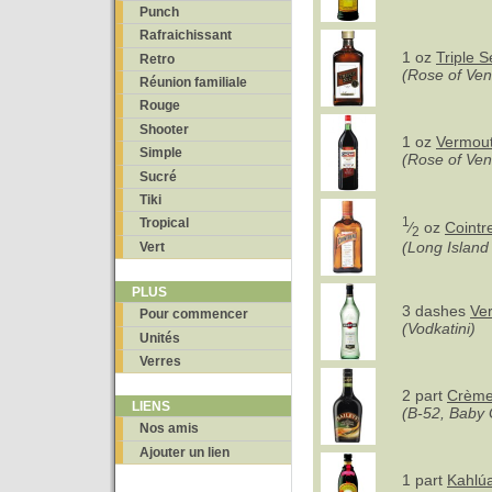
Punch
Rafraichissant
1 oz
Triple S
Retro
(Rose of Ven
Réunion familiale
Rouge
Shooter
1 oz
Vermout
Simple
(Rose of Ven
Sucré
Tiki
1
Tropical
⁄
oz
Cointr
2
(Long Island
Vert
PLUS
3 dashes
Ve
Pour commencer
(Vodkatini)
Unités
Verres
2 part
Crème 
LIENS
(B-52, Baby 
Nos amis
Ajouter un lien
1 part
Kahlú