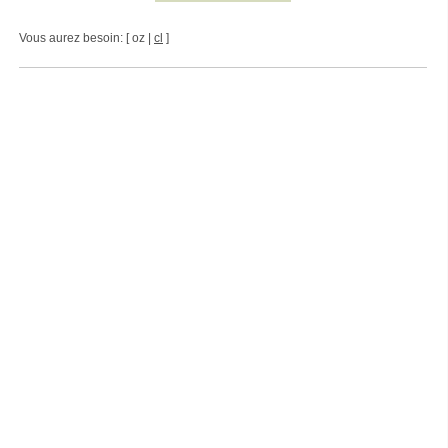
Vous aurez besoin: [ oz |
cl
]