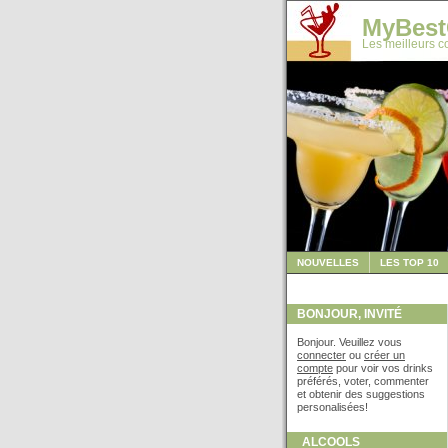
MyBest
Les meilleurs co
NOUVELLES
LES TOP 10
BONJOUR, INVITÉ
Bonjour. Veuillez vous
connecter
ou
créer un
compte
pour voir vos drinks
préférés, voter, commenter
et obtenir des suggestions
personalisées!
ALCOOLS