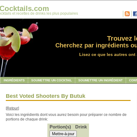
Cocktails.com
cktails et recettes de drinks les plus populaires
Trouvez le
Cherchez par ingrédients ou
Lisez ce que les autres ont 
INGRÉDIENTS
SOUMETTRE UN COCKTAIL
SOUMETTRE UN INGRÉDIENT
CON
Best Voted Shooters By Butuk
[
Retour
]
Voici les ingrédients dont vous aurez besoin pour préparer ce nombre de
portions de chaque drink:
Portion(s)
Drink