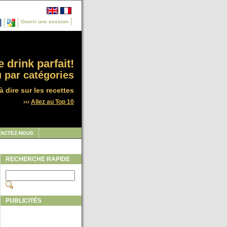
Ouvrir une session
 drink parfait!
 par catégories
à dire sur les recettes
›››
Allez au Top 10
TACTEZ-NOUS
RECHERCHE RAPIDE
PUBLICITÉS