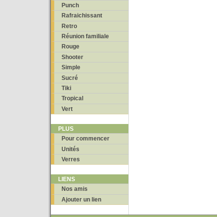
Punch
Rafraichissant
Retro
Réunion familiale
Rouge
Shooter
Simple
Sucré
Tiki
Tropical
Vert
PLUS
Pour commencer
Unités
Verres
LIENS
Nos amis
Ajouter un lien