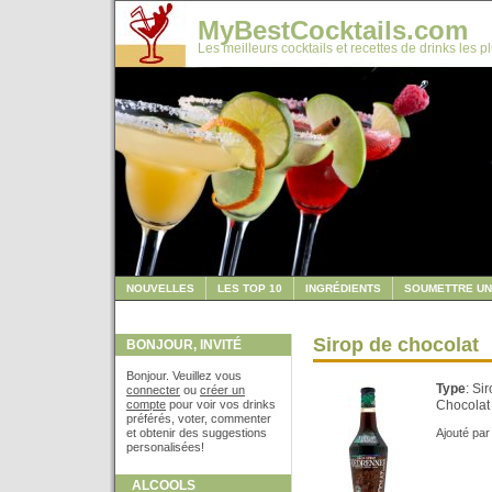
MyBestCocktails.com
Les meilleurs cocktails et recettes de drinks les p
NOUVELLES
LES TOP 10
INGRÉDIENTS
SOUMETTRE UN
Sirop de chocolat
BONJOUR, INVITÉ
Bonjour. Veuillez vous
Type
: Si
connecter
ou
créer un
compte
pour voir vos drinks
Chocolat
préférés, voter, commenter
et obtenir des suggestions
Ajouté par
personalisées!
ALCOOLS