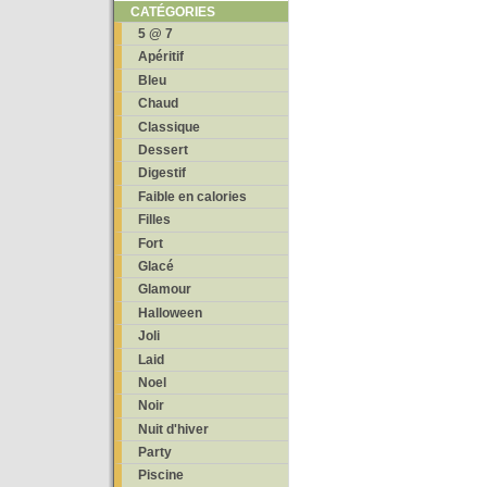
CATÉGORIES
5 @ 7
Apéritif
Bleu
Chaud
Classique
Dessert
Digestif
Faible en calories
Filles
Fort
Glacé
Glamour
Halloween
Joli
Laid
Noel
Noir
Nuit d'hiver
Party
Piscine