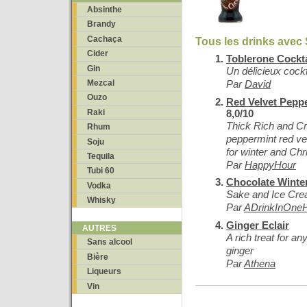
Absinthe
Brandy
Cachaça
Tous les drinks avec 
Cider
Toblerone Cockta
Gin
Un délicieux cockt
Mezcal
Par
David
Ouzo
Red Velvet Pepp
8,0/10
Raki
Thick Rich and C
Rhum
peppermint red vel
Soju
for winter and Ch
Tequila
Par
HappyHour
Tubi 60
Chocolate Winte
Vodka
Sake and Ice Crea
Whisky
Par
ADrinkInOne
Ginger Eclair
AUTRES
A rich treat for an
Sans alcool
ginger
Bière
Par
Athena
Liqueurs
Vin