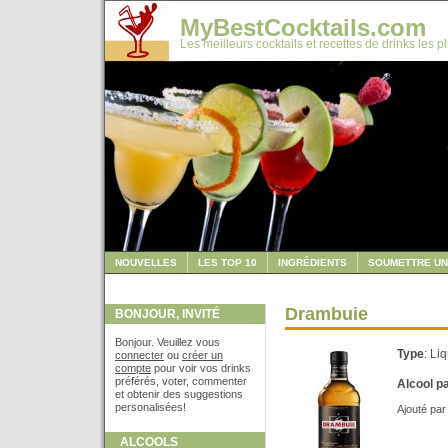
MyBestCocktails.com
Les meilleurs cocktails et recettes de drinks les p
NOUVELLES
LES TOP 10
INGRÉDIENTS
SOUMETTRE UN
Drambuie
BONJOUR, INVITÉ
Bonjour. Veuillez vous
Type
: Li
connecter
ou
créer un
compte
pour voir vos drinks
préférés, voter, commenter
Alcool p
et obtenir des suggestions
personalisées!
Ajouté pa
ALCOOLS