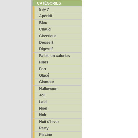
CATÉGORIES
5 @ 7
Apéritif
Bleu
Chaud
Classique
Dessert
Digestif
Faible en calories
Filles
Fort
Glacé
Glamour
Halloween
Joli
Laid
Noel
Noir
Nuit d'hiver
Party
Piscine