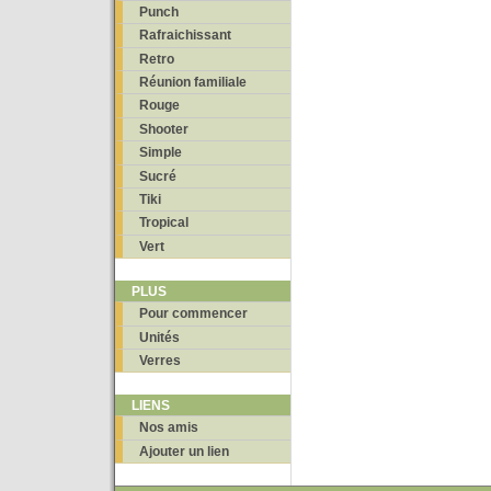
Punch
Rafraichissant
Retro
Réunion familiale
Rouge
Shooter
Simple
Sucré
Tiki
Tropical
Vert
PLUS
Pour commencer
Unités
Verres
LIENS
Nos amis
Ajouter un lien