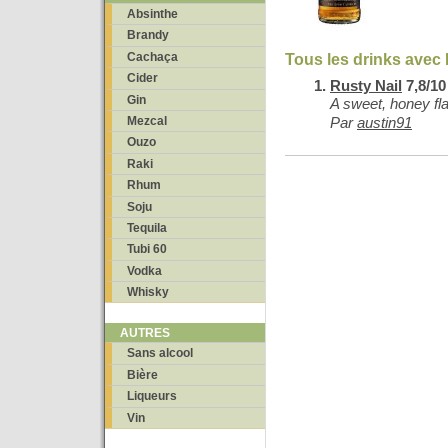
Absinthe
Brandy
Cachaça
Tous les drinks avec
Cider
Rusty Nail
7,8/10
Gin
A sweet, honey fla
Mezcal
Par
austin91
Ouzo
Raki
Rhum
Soju
Tequila
Tubi 60
Vodka
Whisky
AUTRES
Sans alcool
Bière
Liqueurs
Vin