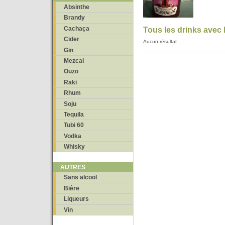
Absinthe
Brandy
Cachaça
Tous les drinks avec
Cider
Aucun résultat
Gin
Mezcal
Ouzo
Raki
Rhum
Soju
Tequila
Tubi 60
Vodka
Whisky
AUTRES
Sans alcool
Bière
Liqueurs
Vin