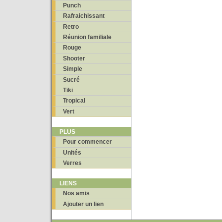
Punch
Rafraichissant
Retro
Réunion familiale
Rouge
Shooter
Simple
Sucré
Tiki
Tropical
Vert
PLUS
Pour commencer
Unités
Verres
LIENS
Nos amis
Ajouter un lien