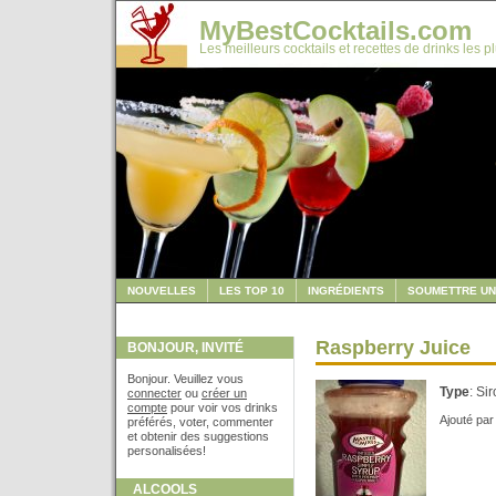
MyBestCocktails.com
Les meilleurs cocktails et recettes de drinks les p
NOUVELLES
LES TOP 10
INGRÉDIENTS
SOUMETTRE UN
Raspberry Juice
BONJOUR, INVITÉ
Bonjour. Veuillez vous
Type
: Si
connecter
ou
créer un
compte
pour voir vos drinks
Ajouté pa
préférés, voter, commenter
et obtenir des suggestions
personalisées!
ALCOOLS