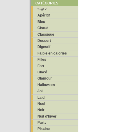
CATÉGORIES
5 @ 7
Apéritif
Bleu
Chaud
Classique
Dessert
Digestif
Faible en calories
Filles
Fort
Glacé
Glamour
Halloween
Joli
Laid
Noel
Noir
Nuit d'hiver
Party
Piscine