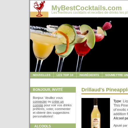
MyBestCocktails.com
Les meilleurs cocktails et recettes de drinks les p
NOUVELLES
LES TOP 10
INGRÉDIENTS
SOUMETTRE UN
Drillaud's Pineapp
BONJOUR, INVITÉ
Bonjour. Veuillez vous
Type
: Li
connecter
ou
créer un
compte
pour voir vos drinks
This Pine
préférés, voter, commenter
of exotic
et obtenir des suggestions
addition f
personalisées!
Alcool p
Ajouté pa
ALCOOLS