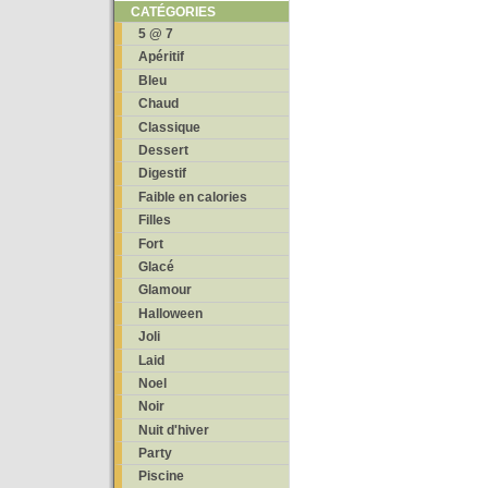
CATÉGORIES
5 @ 7
Apéritif
Bleu
Chaud
Classique
Dessert
Digestif
Faible en calories
Filles
Fort
Glacé
Glamour
Halloween
Joli
Laid
Noel
Noir
Nuit d'hiver
Party
Piscine