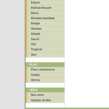
Punch
Rafraichissant
Retro
Réunion familiale
Rouge
Shooter
Simple
Sucré
Tiki
Tropical
Vert
PLUS
Pour commencer
Unités
Verres
LIENS
Nos amis
Ajouter un lien