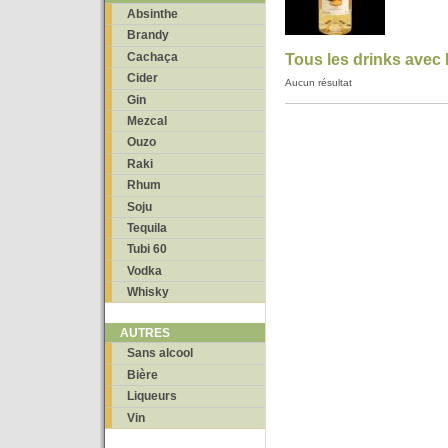
Absinthe
Brandy
Cachaça
Tous les drinks avec 
Cider
Aucun résultat
Gin
Mezcal
Ouzo
Raki
Rhum
Soju
Tequila
Tubi 60
Vodka
Whisky
AUTRES
Sans alcool
Bière
Liqueurs
Vin