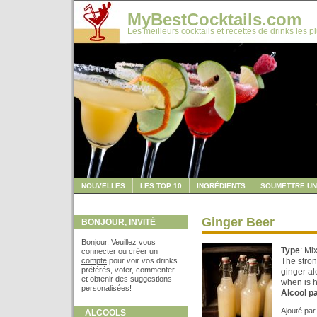
MyBestCocktails.com
Les meilleurs cocktails et recettes de drinks les p
NOUVELLES
LES TOP 10
INGRÉDIENTS
SOUMETTRE UN
Ginger Beer
BONJOUR, INVITÉ
Bonjour. Veuillez vous
Type
: Mi
connecter
ou
créer un
compte
pour voir vos drinks
The stron
préférés, voter, commenter
ginger ale
et obtenir des suggestions
when is 
personalisées!
Alcool p
Ajouté pa
ALCOOLS