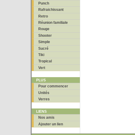
Punch
Rafraichissant
Retro
Réunion familiale
Rouge
Shooter
Simple
Sucré
Tiki
Tropical
Vert
PLUS
Pour commencer
Unités
Verres
LIENS
Nos amis
Ajouter un lien