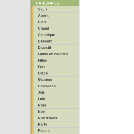
CATÉGORIES
5 @ 7
Apéritif
Bleu
Chaud
Classique
Dessert
Digestif
Faible en calories
Filles
Fort
Glacé
Glamour
Halloween
Joli
Laid
Noel
Noir
Nuit d'hiver
Party
Piscine