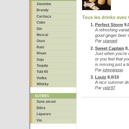
Absinthe
Brandy
Cachaça
Tous les drinks avec
Cider
Perfect Storm
9,
Gin
A refreshing varia
Mezcal
good ginger beer 
Par
stangelj
Ouzo
Raki
Sweet Captain
8,
Just when you're o
Rhum
or you feel that y
Soju
is missing just a t
Tequila
Par
johnniepop
Tubi 60
Louiz
8,0/10
Vodka
A nice summer dr
Whisky
Par
vidz97
AUTRES
Sans alcool
Bière
Liqueurs
Vin