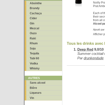
Noilly Pr
Absinthe
Prat Amb
Brandy
Each of t
Cachaça
their sec
Cider
from all 
Gin
Alcool p
Mezcal
Ajouté pa
Ouzo
Afficher 
Raki
Tous les drinks avec 
Rhum
Soju
Deep Red
9,0/10
Summer cocktail wi
Tequila
Par
drunkendude
Tubi 60
Vodka
Whisky
AUTRES
Sans alcool
Bière
Liqueurs
Vin