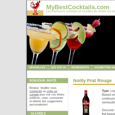
MyBestCocktails.com
Les meilleurs cocktails et recettes de drinks les p
NOUVELLES
LES TOP 10
INGRÉDIENTS
SOUMETTRE UN
Noilly Prat Rouge
BONJOUR, INVITÉ
Bonjour. Veuillez vous
Type
: Li
connecter
ou
créer un
compte
pour voir vos drinks
Based on 
préférés, voter, commenter
continues
et obtenir des suggestions
vermouths
personalisées!
Discover 
ALCOOLS
the beauti