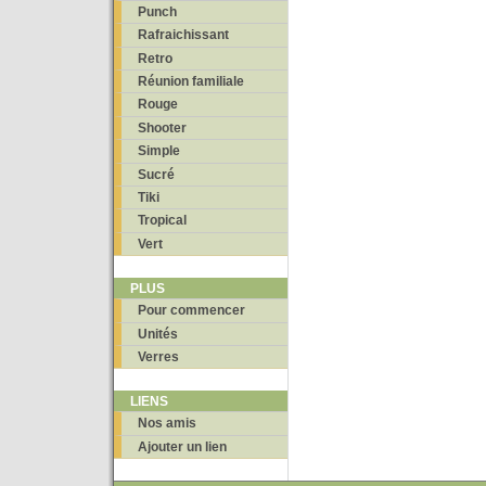
Punch
Rafraichissant
Retro
Réunion familiale
Rouge
Shooter
Simple
Sucré
Tiki
Tropical
Vert
PLUS
Pour commencer
Unités
Verres
LIENS
Nos amis
Ajouter un lien