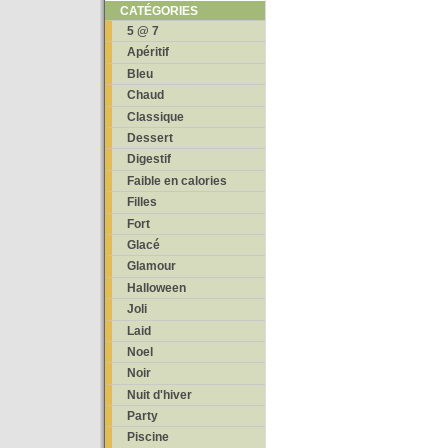
CATÉGORIES
5 @ 7
Apéritif
Bleu
Chaud
Classique
Dessert
Digestif
Faible en calories
Filles
Fort
Glacé
Glamour
Halloween
Joli
Laid
Noel
Noir
Nuit d'hiver
Party
Piscine