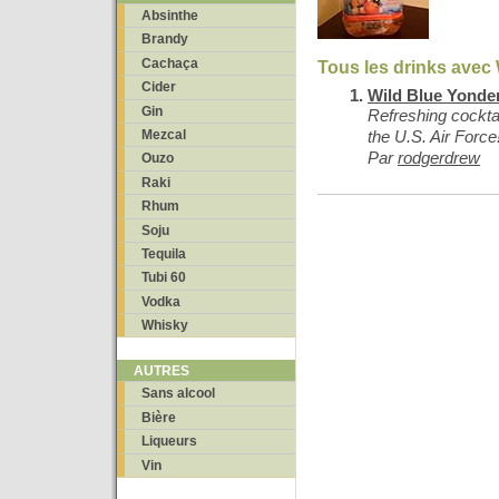
Absinthe
Brandy
Cachaça
Tous les drinks avec
Cider
Wild Blue Yonde
Gin
Refreshing cocktai
Mezcal
the U.S. Air Force
Par
rodgerdrew
Ouzo
Raki
Rhum
Soju
Tequila
Tubi 60
Vodka
Whisky
AUTRES
Sans alcool
Bière
Liqueurs
Vin