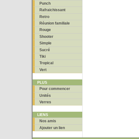
Punch
Rafraichissant
Retro
Réunion familiale
Rouge
Shooter
Simple
Sucré
Tiki
Tropical
Vert
PLUS
Pour commencer
Unités
Verres
LIENS
Nos amis
Ajouter un lien