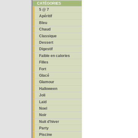
CATÉGORIES
5 @ 7
Apéritif
Bleu
Chaud
Classique
Dessert
Digestif
Faible en calories
Filles
Fort
Glacé
Glamour
Halloween
Joli
Laid
Noel
Noir
Nuit d'hiver
Party
Piscine