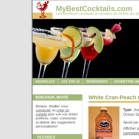
MyBestCocktails.com
Les meilleurs cocktails et recettes de drinks les p
NOUVELLES
LES TOP 10
INGRÉDIENTS
SOUMETTRE UN
White Cran-Peach 
BONJOUR, INVITÉ
Bonjour. Veuillez vous
Type
: Ju
connecter
ou
créer un
compte
pour voir vos drinks
Ocean Sp
préférés, voter, commenter
et obtenir des suggestions
Ajouté pa
personalisées!
Afficher 
cannebe
ALCOOLS