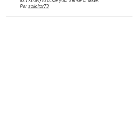
as I know) to tickle your sense of taste.
Par
solicitor73