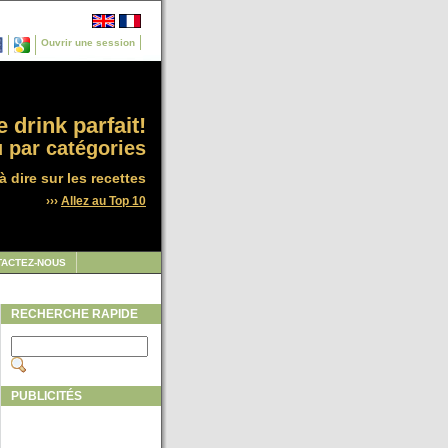
Ouvrir une session
 drink parfait!
 par catégories
à dire sur les recettes
›››
Allez au Top 10
TACTEZ-NOUS
RECHERCHE RAPIDE
PUBLICITÉS