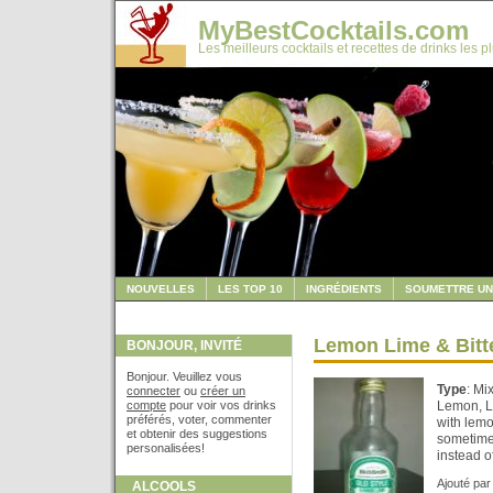
MyBestCocktails.com
Les meilleurs cocktails et recettes de drinks les p
NOUVELLES
LES TOP 10
INGRÉDIENTS
SOUMETTRE UN
Lemon Lime & Bitt
BONJOUR, INVITÉ
Bonjour. Veuillez vous
Type
: Mi
connecter
ou
créer un
compte
pour voir vos drinks
Lemon, Li
préférés, voter, commenter
with lemon
et obtenir des suggestions
sometime
personalisées!
instead 
Ajouté pa
ALCOOLS