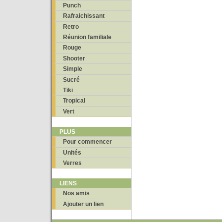
Punch
Rafraichissant
Retro
Réunion familiale
Rouge
Shooter
Simple
Sucré
Tiki
Tropical
Vert
PLUS
Pour commencer
Unités
Verres
LIENS
Nos amis
Ajouter un lien