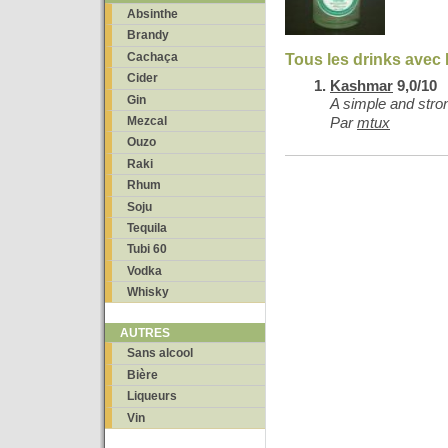
Absinthe
Brandy
Cachaça
Tous les drinks avec
Cider
Kashmar
9,0/10
Gin
A simple and strong
Mezcal
Par
mtux
Ouzo
Raki
Rhum
Soju
Tequila
Tubi 60
Vodka
Whisky
AUTRES
Sans alcool
Bière
Liqueurs
Vin