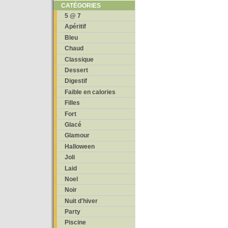
CATÉGORIES
5 @ 7
Apéritif
Bleu
Chaud
Classique
Dessert
Digestif
Faible en calories
Filles
Fort
Glacé
Glamour
Halloween
Joli
Laid
Noel
Noir
Nuit d'hiver
Party
Piscine