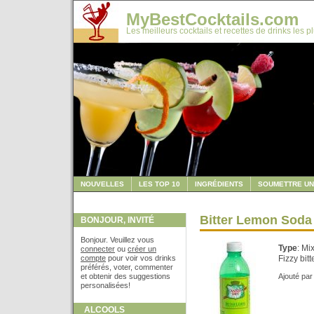
MyBestCocktails.com
Les meilleurs cocktails et recettes de drinks les p
NOUVELLES
LES TOP 10
INGRÉDIENTS
SOUMETTRE UN
Bitter Lemon Soda
BONJOUR, INVITÉ
Bonjour. Veuillez vous
Type
: Mi
connecter
ou
créer un
compte
pour voir vos drinks
Fizzy bit
préférés, voter, commenter
et obtenir des suggestions
Ajouté pa
personalisées!
ALCOOLS