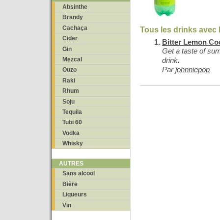
Absinthe
Brandy
Cachaça
Tous les drinks avec
Cider
Bitter Lemon Co
Gin
Get a taste of sum
Mezcal
drink.
Par
johnniepop
Ouzo
Raki
Rhum
Soju
Tequila
Tubi 60
Vodka
Whisky
AUTRES
Sans alcool
Bière
Liqueurs
Vin