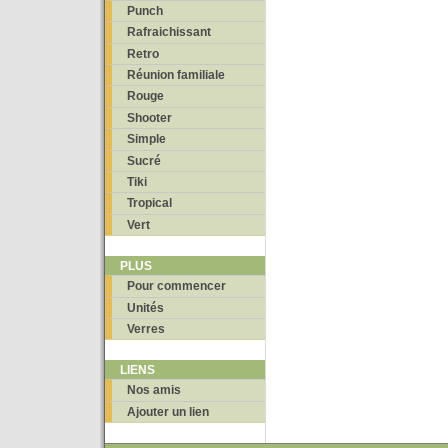
Punch
Rafraichissant
Retro
Réunion familiale
Rouge
Shooter
Simple
Sucré
Tiki
Tropical
Vert
PLUS
Pour commencer
Unités
Verres
LIENS
Nos amis
Ajouter un lien