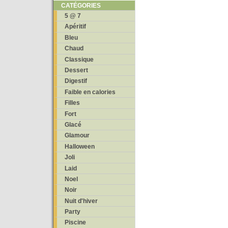
CATÉGORIES
5 @ 7
Apéritif
Bleu
Chaud
Classique
Dessert
Digestif
Faible en calories
Filles
Fort
Glacé
Glamour
Halloween
Joli
Laid
Noel
Noir
Nuit d'hiver
Party
Piscine