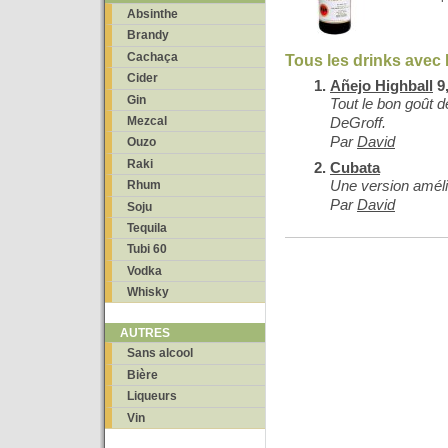
Absinthe
Brandy
Cachaça
Tous les drinks avec 
Cider
Añejo Highball
9,
Gin
Tout le bon goût 
Mezcal
DeGroff.
Par
David
Ouzo
Raki
Cubata
Une version améli
Rhum
Par
David
Soju
Tequila
Tubi 60
Vodka
Whisky
AUTRES
Sans alcool
Bière
Liqueurs
Vin