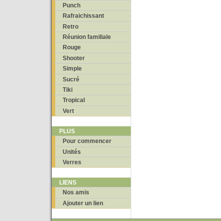
Punch
Rafraichissant
Retro
Réunion familiale
Rouge
Shooter
Simple
Sucré
Tiki
Tropical
Vert
PLUS
Pour commencer
Unités
Verres
LIENS
Nos amis
Ajouter un lien