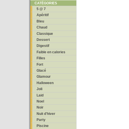
CATÉGORIES
5 @ 7
Apéritif
Bleu
Chaud
Classique
Dessert
Digestif
Faible en calories
Filles
Fort
Glacé
Glamour
Halloween
Joli
Laid
Noel
Noir
Nuit d'hiver
Party
Piscine