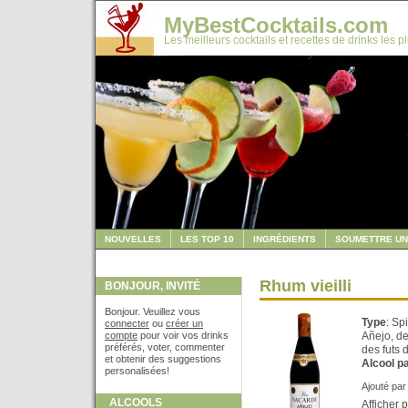
MyBestCocktails.com
Les meilleurs cocktails et recettes de drinks les p
NOUVELLES
LES TOP 10
INGRÉDIENTS
SOUMETTRE UN
Rhum vieilli
BONJOUR, INVITÉ
Bonjour. Veuillez vous
Type
: Sp
connecter
ou
créer un
compte
pour voir vos drinks
Añejo, de 
préférés, voter, commenter
des futs 
et obtenir des suggestions
Alcool p
personalisées!
Ajouté pa
ALCOOLS
Afficher 