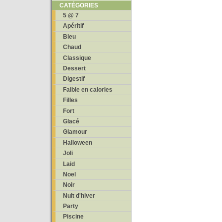
CATÉGORIES
5 @ 7
Apéritif
Bleu
Chaud
Classique
Dessert
Digestif
Faible en calories
Filles
Fort
Glacé
Glamour
Halloween
Joli
Laid
Noel
Noir
Nuit d'hiver
Party
Piscine