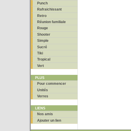
Punch
Rafraichissant
Retro
Réunion familiale
Rouge
Shooter
Simple
Sucré
Tiki
Tropical
Vert
PLUS
Pour commencer
Unités
Verres
LIENS
Nos amis
Ajouter un lien