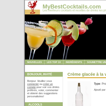
MyBestCocktails.com
Les meilleurs cocktails et recettes de drinks les p
NOUVELLES
LES TOP 10
INGRÉDIENTS
SOUMETTRE UN
Crème glacée à la v
BONJOUR, INVITÉ
Bonjour. Veuillez vous
Type
: Pro
connecter
ou
créer un
compte
pour voir vos drinks
Ajouté pa
préférés, voter, commenter
et obtenir des suggestions
personalisées!
ALCOOLS