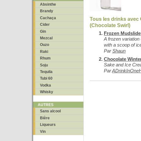
Absinthe
Brandy
Cachaça
Tous les drinks avec 
(Chocolate Swirl)
Cider
Gin
Frozen Mudslide
Mezcal
A frozen variation
with a scoop of i
Ouzo
Par
Shaun
Raki
Rhum
Chocolate Winte
Sake and Ice Crea
Soju
Par
ADrinkInOne
Tequila
Tubi 60
Vodka
Whisky
AUTRES
Sans alcool
Bière
Liqueurs
Vin