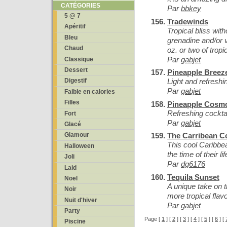
CATÉGORIES
Par
bbkey
5 @ 7
Tradewinds
Apéritif
Tropical bliss with
Bleu
grenadine and/or v
Chaud
oz. or two of tropic
Par
gabjet
Classique
Dessert
Pineapple Breez
Light and refreshi
Digestif
Par
gabjet
Faible en calories
Filles
Pineapple Cosm
Refreshing cockta
Fort
Par
gabjet
Glacé
The Carribean Co
Glamour
This cool Caribbea
Halloween
the time of their lif
Joli
Par
dg6176
Laid
Tequila Sunset
Noel
A unique take on th
Noir
more tropical flav
Nuit d'hiver
Par
gabjet
Party
Page [
1
] [
2
] [
3
] [
4
] [
5
] [
6
] [
Piscine