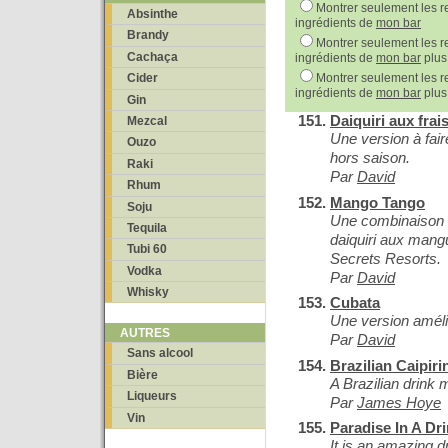
Montrer seulement les re
Absinthe
ingrédients de
mon bar
Brandy
Montrer seulement les re
Cachaça
ingrédients de
mon bar
plus
Montrer seulement les re
Cider
ingrédients de
mon bar
plus
Gin
Daiquiri aux frai
Mezcal
Une version à fair
Ouzo
hors saison.
Raki
Par
David
Rhum
Mango Tango
Soju
Une combinaison d
Tequila
daiquiri aux mang
Tubi 60
Secrets Resorts.
Vodka
Par
David
Whisky
Cubata
Une version améli
AUTRES
Par
David
Sans alcool
Brazilian Caipiri
Bière
A Brazilian drink 
Liqueurs
Par
James Hoye
Vin
Paradise In A Dr
It is an amazing d