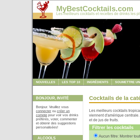
MyBestCocktails.com
Les meilleurs cocktails et recettes de drinks les p
NOUVELLES
LES TOP 10
INGRÉDIENTS
SOUMETTRE UN
Cocktails de la cat
BONJOUR, INVITÉ
Bonjour. Veuillez vous
Les meilleurs cocktails tropic
connecter
ou
créer un
compte
pour voir vos drinks
viennent d'amérique centrale. 
préférés, voter, commenter
et de jus de fruits.
et obtenir des suggestions
Filtrer les cocktails
personalisées!
Aucun filtre: Montrer tou
ALCOOLS