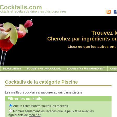
Cocktails.com
cktails et recettes de drinks les plus populaires
Trouvez le
Cherchez par ingrédients ou
Lisez ce que les autres ont 
INGRÉDIENTS
SOUMETTRE UN COCKTAIL
SOUMETTRE UN INGRÉDIENT
CON
Cocktails de la catégorie Piscine
Les meilleurs cocktails a savourer autour d'une piscine!
Filtrer les cocktails
Aucun filtre: Montrer toutes les recettes
Montrer seulement les recettes que je peux faire avec les
ingrédients de
mon bar