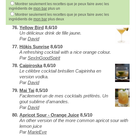
Montrer seulement les recettes que je peux faire avec les
ingrédients de
mon bar
plus un
Montrer seulement les recettes que je peux faire avec les
ingrédients de
mon bar
plus deux
Yellow Bird
8,6/10
Un délicieux drink de fille jaune.
Par
David
Hökis Sunrise
8,6/10
A refreshing cocktail with a nice orange colour.
Par
SexInGoodSpirit
Caipiroska
8,6/10
Le célèbre cocktail brésilien Caipirinha en
version vodka.
Par
David
Mai Tai
8,5/10
Facilement un de mes cocktails préférés. Un
gout sublime d'amandes.
Par
David
Apricot Sour - Orange Juice
8,5/10
An other version of the more common apricot sour with
lemon juice
Par
MarieEve