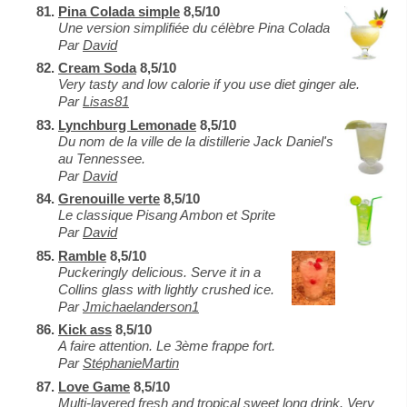
Pina Colada simple
8,5/10
Une version simplifiée du célèbre Pina Colada
Par
David
Cream Soda
8,5/10
Very tasty and low calorie if you use diet ginger ale.
Par
Lisas81
Lynchburg Lemonade
8,5/10
Du nom de la ville de la distillerie Jack Daniel's
au Tennessee.
Par
David
Grenouille verte
8,5/10
Le classique Pisang Ambon et Sprite
Par
David
Ramble
8,5/10
Puckeringly delicious. Serve it in a
Collins glass with lightly crushed ice.
Par
Jmichaelanderson1
Kick ass
8,5/10
A faire attention. Le 3ème frappe fort.
Par
StéphanieMartin
Love Game
8,5/10
Multi-layered fresh and tropical sweet long drink. Very