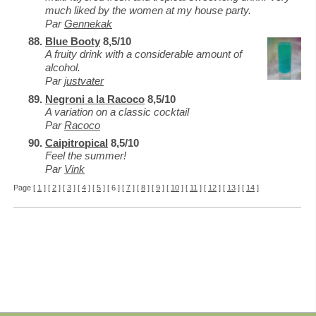
much liked by the women at my house party.
Par
Gennekak
Blue Booty
8,5/10
A fruity drink with a considerable amount of
alcohol.
Par
justvater
Negroni a la Racoco
8,5/10
A variation on a classic cocktail
Par
Racoco
Caipitropical
8,5/10
Feel the summer!
Par
Vink
Page [
1
] [
2
] [
3
] [
4
] [
5
] [ 6 ] [
7
] [
8
] [
9
] [
10
] [
11
] [
12
] [
13
] [
14
]