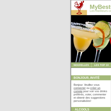
MyBest
Les meilleurs co
NOUVELLES
LES TOP 10
BONJOUR, INVITÉ
Bonjour. Veuillez vous
connecter
ou
créer un
compte
pour voir vos drinks
préférés, voter, commenter
et obtenir des suggestions
personalisées!
ALCOOLS