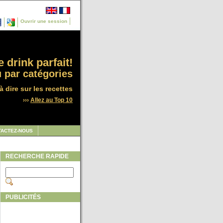
Ouvrir une session
 drink parfait!
 par catégories
à dire sur les recettes
›››
Allez au Top 10
TACTEZ-NOUS
RECHERCHE RAPIDE
PUBLICITÉS